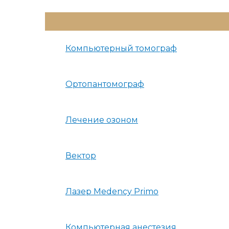
Переключатель
Меню
Компьютерный томограф
Ортопантомограф
Лечение озоном
Вектор
Лазер Medency Primo
Компьютерная анестезия