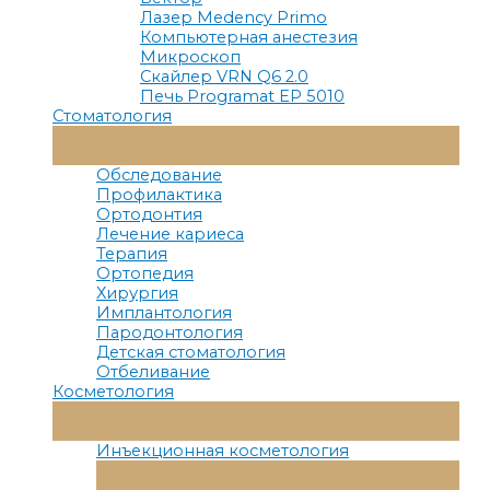
Лазер Medency Primo
Компьютерная анестезия
Микроскоп
Скайлер VRN Q6 2.0
Печь Programat EP 5010
Стоматология
Переключатель
Меню
Обследование
Профилактика
Ортодонтия
Лечение кариеса
Терапия
Ортопедия
Хирургия
Имплантология
Пародонтология
Детская стоматология
Отбеливание
Косметология
Переключатель
Меню
Инъекционная косметология
Переключатель