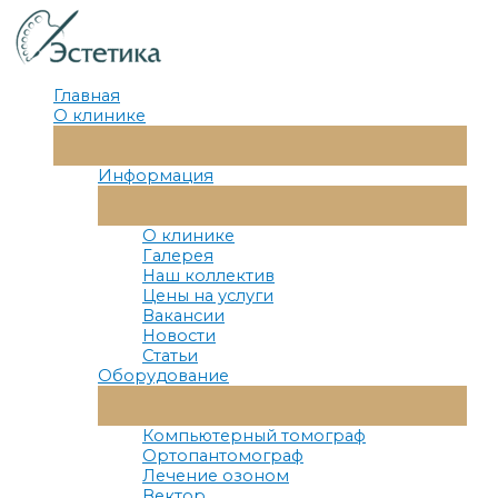
Перейти
к
содержимому
Главная
О клинике
Переключатель
Меню
Информация
Переключатель
Меню
О клинике
Галерея
Наш коллектив
Цены на услуги
Вакансии
Новости
Статьи
Оборудование
Переключатель
Меню
Компьютерный томограф
Ортопантомограф
Лечение озоном
Вектор