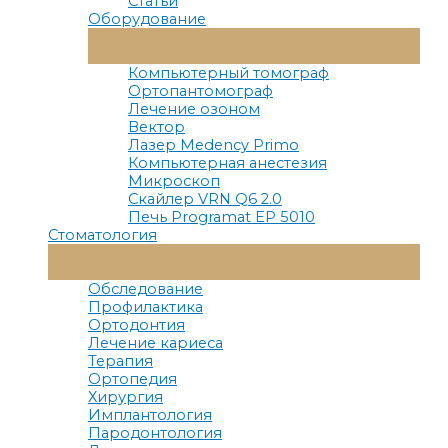
Статьи
Оборудование
Переключатель
Меню
Компьютерный томограф
Ортопантомограф
Лечение озоном
Вектор
Лазер Medency Primo
Компьютерная анестезия
Микроскоп
Скайлер VRN Q6 2.0
Печь Programat EP 5010
Стоматология
Переключатель
Меню
Обследование
Профилактика
Ортодонтия
Лечение кариеса
Терапия
Ортопедия
Хирургия
Имплантология
Пародонтология