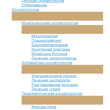
Детская стоматология
Отбеливание
Косметология
Переключатель
Меню
Инъекционная косметология
Переключатель
Меню
Мезотерапия
Плазмолифтинг
Биоревитализация
Контурная пластика
Инъекции ботокса
Лечение гипергидроза
Аппаратная косметология
Переключатель
Меню
Ультразвуковой пилинг
Лечение целлюлита
Разглаживание морщин
Лечение угрей
Терапевтическая косметология
Переключатель
Меню
Массаж лица