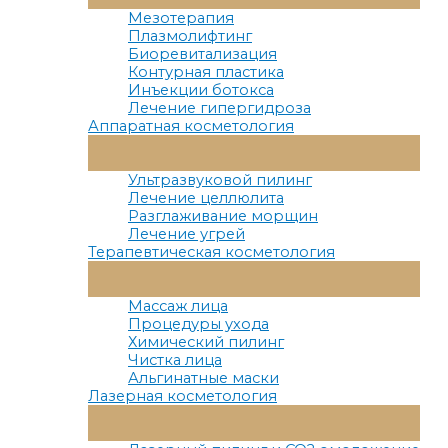
Меню
Мезотерапия
Плазмолифтинг
Биоревитализация
Контурная пластика
Инъекции ботокса
Лечение гипергидроза
Аппаратная косметология
Переключатель
Меню
Ультразвуковой пилинг
Лечение целлюлита
Разглаживание морщин
Лечение угрей
Терапевтическая косметология
Переключатель
Меню
Массаж лица
Процедуры ухода
Химический пилинг
Чистка лица
Альгинатные маски
Лазерная косметология
Переключатель
Меню