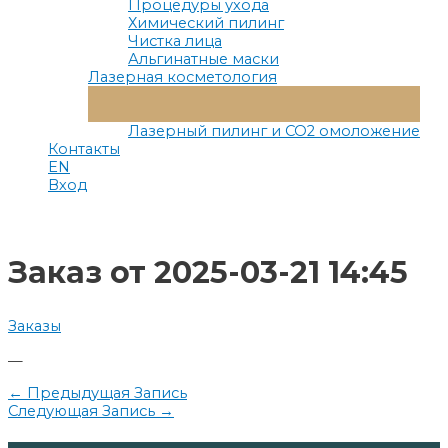
Процедуры ухода
Химический пилинг
Чистка лица
Альгинатные маски
Лазерная косметология
Переключатель
Меню
Лазерный пилинг и СО2 омоложение
Контакты
EN
Вход
Заказ от 2025-03-21 14:45
Заказы
—
Навигация
←
Предыдущая Запись
Следующая Запись
→
по