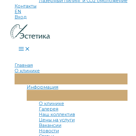
Лазерный пилинг и СО2 омоложение
Контакты
EN
Вход
Main
Menu
Главная
О клинике
Переключатель
Меню
Информация
Переключатель
Меню
О клинике
Галерея
Наш коллектив
Цены на услуги
Вакансии
Новости