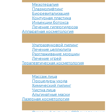
Меню
Мезотерапия
Плазмолифтинг
Биоревитализация
Контурная пластика
Инъекции ботокса
Лечение гипергидроза
Аппаратная косметология
Переключатель
Меню
Ультразвуковой пилинг
Лечение целлюлита
Разглаживание морщин
Лечение угрей
Терапевтическая косметология
Переключатель
Меню
Массаж лица
Процедуры ухода
Химический пилинг
Чистка лица
Альгинатные маски
Лазерная косметология
Переключатель
Меню