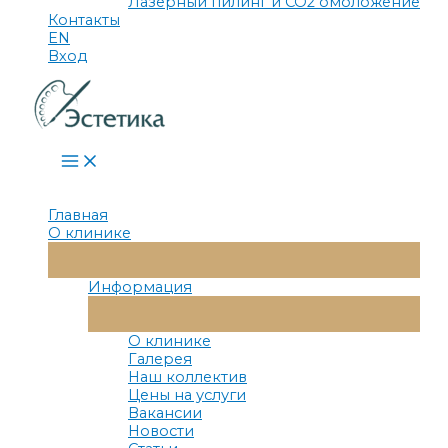
Лазерный пилинг и СО2 омоложение
Контакты
EN
Вход
Main
Menu
Главная
О клинике
Переключатель
Меню
Информация
Переключатель
Меню
О клинике
Галерея
Наш коллектив
Цены на услуги
Вакансии
Новости