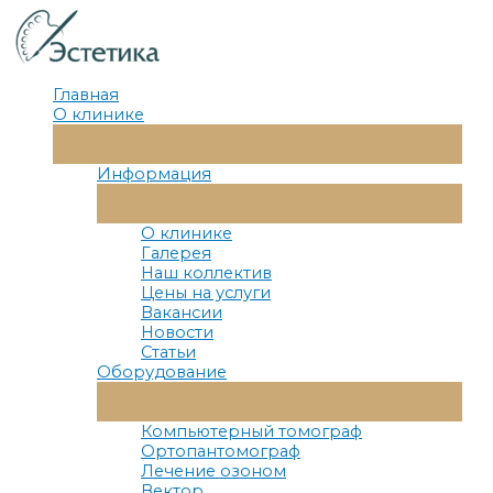
Перейти
к
содержимому
Главная
О клинике
Переключатель
Меню
Информация
Переключатель
Меню
О клинике
Галерея
Наш коллектив
Цены на услуги
Вакансии
Новости
Статьи
Оборудование
Переключатель
Меню
Компьютерный томограф
Ортопантомограф
Лечение озоном
Вектор