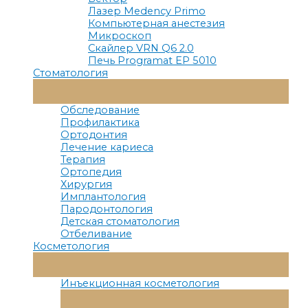
Лазер Medency Primo
Компьютерная анестезия
Микроскоп
Скайлер VRN Q6 2.0
Печь Programat EP 5010
Стоматология
Переключатель
Меню
Обследование
Профилактика
Ортодонтия
Лечение кариеса
Терапия
Ортопедия
Хирургия
Имплантология
Пародонтология
Детская стоматология
Отбеливание
Косметология
Переключатель
Меню
Инъекционная косметология
Переключатель