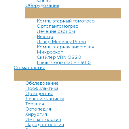
Статьи
Оборудование
Переключатель
Меню
Компьютерный томограф
Ортопантомограф
Лечение озоном
Вектор
Лазер Medency Primo
Компьютерная анестезия
Микроскоп
Скайлер VRN Q6 2.0
Печь Programat EP 5010
Стоматология
Переключатель
Меню
Обследование
Профилактика
Ортодонтия
Лечение кариеса
Терапия
Ортопедия
Хирургия
Имплантология
Пародонтология