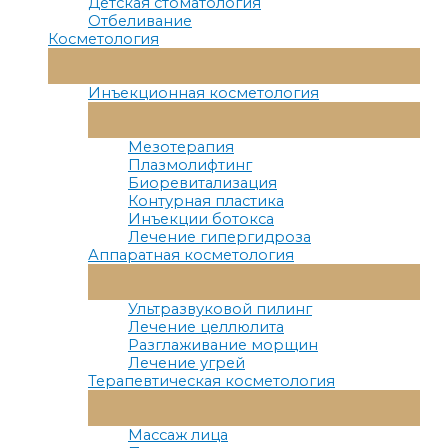
Детская стоматология
Отбеливание
Косметология
Переключатель
Меню
Инъекционная косметология
Переключатель
Меню
Мезотерапия
Плазмолифтинг
Биоревитализация
Контурная пластика
Инъекции ботокса
Лечение гипергидроза
Аппаратная косметология
Переключатель
Меню
Ультразвуковой пилинг
Лечение целлюлита
Разглаживание морщин
Лечение угрей
Терапевтическая косметология
Переключатель
Меню
Массаж лица