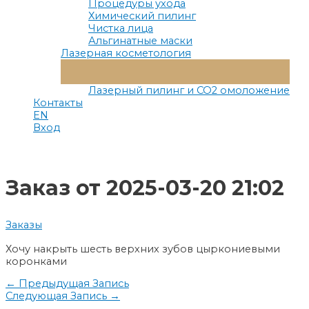
Процедуры ухода
Химический пилинг
Чистка лица
Альгинатные маски
Лазерная косметология
Переключатель
Меню
Лазерный пилинг и СО2 омоложение
Контакты
EN
Вход
Заказ от 2025-03-20 21:02
Заказы
Хочу накрыть шесть верхних зубов цыркониевыми
коронками
Навигация
←
Предыдущая Запись
Следующая Запись
→