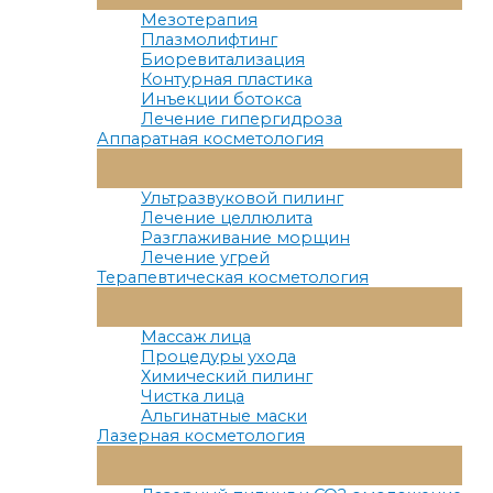
Меню
Мезотерапия
Плазмолифтинг
Биоревитализация
Контурная пластика
Инъекции ботокса
Лечение гипергидроза
Аппаратная косметология
Переключатель
Меню
Ультразвуковой пилинг
Лечение целлюлита
Разглаживание морщин
Лечение угрей
Терапевтическая косметология
Переключатель
Меню
Массаж лица
Процедуры ухода
Химический пилинг
Чистка лица
Альгинатные маски
Лазерная косметология
Переключатель
Меню