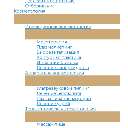
Детская стоматология
Отбеливание
Косметология
Переключатель
Меню
Инъекционная косметология
Переключатель
Меню
Мезотерапия
Плазмолифтинг
Биоревитализация
Контурная пластика
Инъекции ботокса
Лечение гипергидроза
Аппаратная косметология
Переключатель
Меню
Ультразвуковой пилинг
Лечение целлюлита
Разглаживание морщин
Лечение угрей
Терапевтическая косметология
Переключатель
Меню
Массаж лица