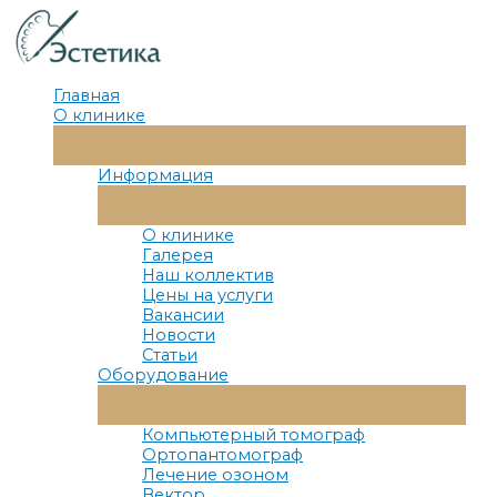
Перейти
к
содержимому
Главная
О клинике
Переключатель
Меню
Информация
Переключатель
Меню
О клинике
Галерея
Наш коллектив
Цены на услуги
Вакансии
Новости
Статьи
Оборудование
Переключатель
Меню
Компьютерный томограф
Ортопантомограф
Лечение озоном
Вектор