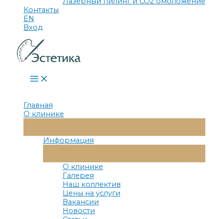
Лазерный пилинг и СО2 омоложение
Контакты
EN
Вход
Main
Menu
Главная
О клинике
Переключатель
Меню
Информация
Переключатель
Меню
О клинике
Галерея
Наш коллектив
Цены на услуги
Вакансии
Новости