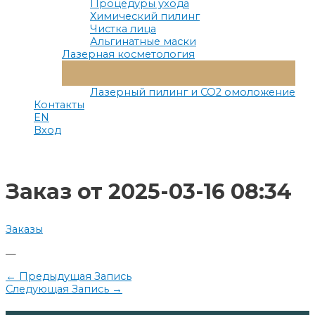
Процедуры ухода
Химический пилинг
Чистка лица
Альгинатные маски
Лазерная косметология
Переключатель
Меню
Лазерный пилинг и СО2 омоложение
Контакты
EN
Вход
Заказ от 2025-03-16 08:34
Заказы
—
Навигация
←
Предыдущая Запись
Следующая Запись
→
по