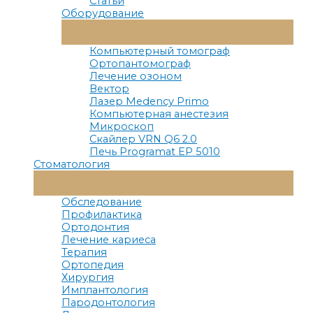
Статьи
Оборудование
Переключатель
Меню
Компьютерный томограф
Ортопантомограф
Лечение озоном
Вектор
Лазер Medency Primo
Компьютерная анестезия
Микроскоп
Скайлер VRN Q6 2.0
Печь Programat EP 5010
Стоматология
Переключатель
Меню
Обследование
Профилактика
Ортодонтия
Лечение кариеса
Терапия
Ортопедия
Хирургия
Имплантология
Пародонтология