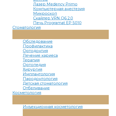
Лазер Medency Primo
Компьютерная анестезия
Микроскоп
Скайлер VRN Q6 2.0
Печь Programat EP 5010
Стоматология
Переключатель
Меню
Обследование
Профилактика
Ортодонтия
Лечение кариеса
Терапия
Ортопедия
Хирургия
Имплантология
Пародонтология
Детская стоматология
Отбеливание
Косметология
Переключатель
Меню
Инъекционная косметология
Переключатель