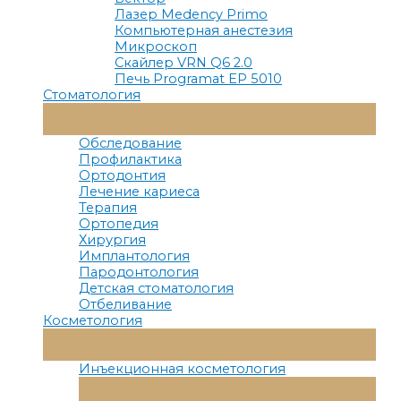
Лазер Medency Primo
Компьютерная анестезия
Микроскоп
Скайлер VRN Q6 2.0
Печь Programat EP 5010
Стоматология
Переключатель
Меню
Обследование
Профилактика
Ортодонтия
Лечение кариеса
Терапия
Ортопедия
Хирургия
Имплантология
Пародонтология
Детская стоматология
Отбеливание
Косметология
Переключатель
Меню
Инъекционная косметология
Переключатель