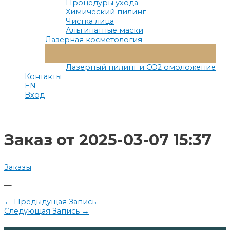
Процедуры ухода
Химический пилинг
Чистка лица
Альгинатные маски
Лазерная косметология
Переключатель
Меню
Лазерный пилинг и СО2 омоложение
Контакты
EN
Вход
Заказ от 2025-03-07 15:37
Заказы
—
Навигация
←
Предыдущая Запись
Следующая Запись
→
по