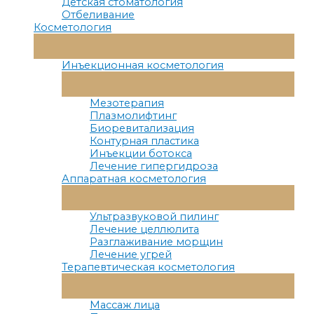
Детская стоматология
Отбеливание
Косметология
Переключатель
Меню
Инъекционная косметология
Переключатель
Меню
Мезотерапия
Плазмолифтинг
Биоревитализация
Контурная пластика
Инъекции ботокса
Лечение гипергидроза
Аппаратная косметология
Переключатель
Меню
Ультразвуковой пилинг
Лечение целлюлита
Разглаживание морщин
Лечение угрей
Терапевтическая косметология
Переключатель
Меню
Массаж лица