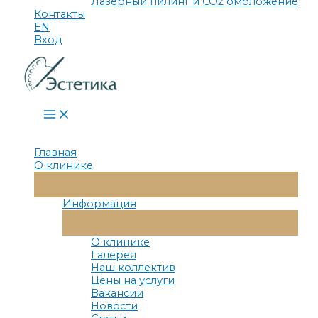
Лазерный пилинг и СО2 омоложение
Контакты
EN
Вход
Main
Menu
Главная
О клинике
Переключатель
Меню
Информация
Переключатель
Меню
О клинике
Галерея
Наш коллектив
Цены на услуги
Вакансии
Новости