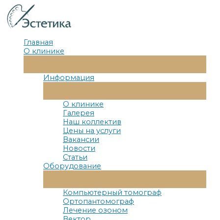
Перейти
к
содержимому
Главная
О клинике
Переключатель
Меню
Информация
Переключатель
Меню
О клинике
Галерея
Наш коллектив
Цены на услуги
Вакансии
Новости
Статьи
Оборудование
Переключатель
Меню
Компьютерный томограф
Ортопантомограф
Лечение озоном
Вектор