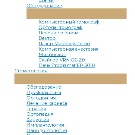
Статьи
Оборудование
Переключатель
Меню
Компьютерный томограф
Ортопантомограф
Лечение озоном
Вектор
Лазер Medency Primo
Компьютерная анестезия
Микроскоп
Скайлер VRN Q6 2.0
Печь Programat EP 5010
Стоматология
Переключатель
Меню
Обследование
Профилактика
Ортодонтия
Лечение кариеса
Терапия
Ортопедия
Хирургия
Имплантология
Пародонтология