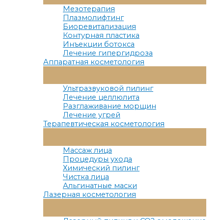
Меню
Мезотерапия
Плазмолифтинг
Биоревитализация
Контурная пластика
Инъекции ботокса
Лечение гипергидроза
Аппаратная косметология
Переключатель
Меню
Ультразвуковой пилинг
Лечение целлюлита
Разглаживание морщин
Лечение угрей
Терапевтическая косметология
Переключатель
Меню
Массаж лица
Процедуры ухода
Химический пилинг
Чистка лица
Альгинатные маски
Лазерная косметология
Переключатель
Меню