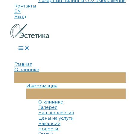
Лазерный пилинг и СО2 омоложение
Контакты
EN
Вход
Main
Menu
Главная
О клинике
Переключатель
Меню
Информация
Переключатель
Меню
О клинике
Галерея
Наш коллектив
Цены на услуги
Вакансии
Новости