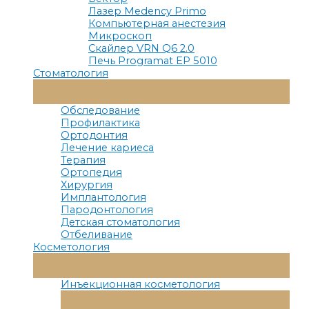
Лазер Medency Primo
Компьютерная анестезия
Микроскоп
Скайлер VRN Q6 2.0
Печь Programat EP 5010
Стоматология
Переключатель
Меню
Обследование
Профилактика
Ортодонтия
Лечение кариеса
Терапия
Ортопедия
Хирургия
Имплантология
Пародонтология
Детская стоматология
Отбеливание
Косметология
Переключатель
Меню
Инъекционная косметология
Переключатель