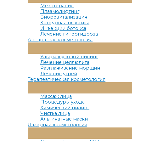
Меню
Мезотерапия
Плазмолифтинг
Биоревитализация
Контурная пластика
Инъекции ботокса
Лечение гипергидроза
Аппаратная косметология
Переключатель
Меню
Ультразвуковой пилинг
Лечение целлюлита
Разглаживание морщин
Лечение угрей
Терапевтическая косметология
Переключатель
Меню
Массаж лица
Процедуры ухода
Химический пилинг
Чистка лица
Альгинатные маски
Лазерная косметология
Переключатель
Меню