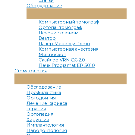
Статьи
Оборудование
Переключатель
Меню
Компьютерный томограф
Ортопантомограф
Лечение озоном
Вектор
Лазер Medency Primo
Компьютерная анестезия
Микроскоп
Скайлер VRN Q6 2.0
Печь Programat EP 5010
Стоматология
Переключатель
Меню
Обследование
Профилактика
Ортодонтия
Лечение кариеса
Терапия
Ортопедия
Хирургия
Имплантология
Пародонтология