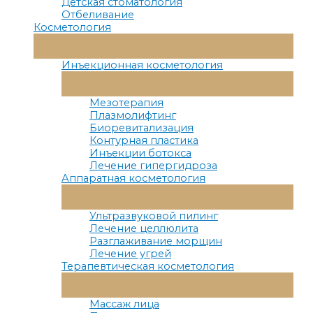
Детская стоматология
Отбеливание
Косметология
Переключатель
Меню
Инъекционная косметология
Переключатель
Меню
Мезотерапия
Плазмолифтинг
Биоревитализация
Контурная пластика
Инъекции ботокса
Лечение гипергидроза
Аппаратная косметология
Переключатель
Меню
Ультразвуковой пилинг
Лечение целлюлита
Разглаживание морщин
Лечение угрей
Терапевтическая косметология
Переключатель
Меню
Массаж лица