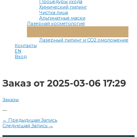
Процедуры ухода
Химический пилинг
Чистка лица
Альгинатные маски
Лазерная косметология
Переключатель
Меню
Лазерный пилинг и СО2 омоложение
Контакты
EN
Вход
Заказ от 2025-03-06 17:29
Заказы
—
Навигация
←
Предыдущая Запись
Следующая Запись
→
по