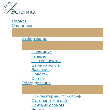
Перейти
к
содержимому
Главная
О клинике
Переключатель
Меню
Информация
Переключатель
Меню
О клинике
Галерея
Наш коллектив
Цены на услуги
Вакансии
Новости
Статьи
Оборудование
Переключатель
Меню
Компьютерный томограф
Ортопантомограф
Лечение озоном
Вектор