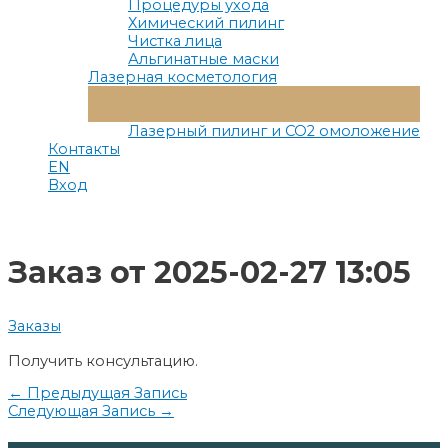
Процедуры ухода
Химический пилинг
Чистка лица
Альгинатные маски
Лазерная косметология
Переключатель
Меню
Лазерный пилинг и СО2 омоложение
Контакты
EN
Вход
Заказ от 2025-02-27 13:05
Заказы
Получить консультацию.
Навигация
←
Предыдущая Запись
Следующая Запись
→
по