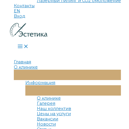
Лазерный пилинг и СО2 омоложение
Контакты
EN
Вход
Main
Menu
Главная
О клинике
Переключатель
Меню
Информация
Переключатель
Меню
О клинике
Галерея
Наш коллектив
Цены на услуги
Вакансии
Новости