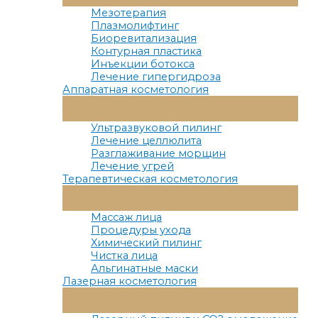
Меню
Мезотерапия
Плазмолифтинг
Биоревитализация
Контурная пластика
Инъекции ботокса
Лечение гипергидроза
Аппаратная косметология
Переключатель
Меню
Ультразвуковой пилинг
Лечение целлюлита
Разглаживание морщин
Лечение угрей
Терапевтическая косметология
Переключатель
Меню
Массаж лица
Процедуры ухода
Химический пилинг
Чистка лица
Альгинатные маски
Лазерная косметология
Переключатель
Меню