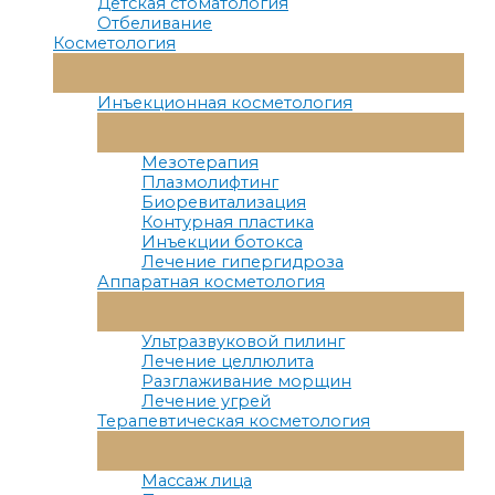
Детская стоматология
Отбеливание
Косметология
Переключатель
Меню
Инъекционная косметология
Переключатель
Меню
Мезотерапия
Плазмолифтинг
Биоревитализация
Контурная пластика
Инъекции ботокса
Лечение гипергидроза
Аппаратная косметология
Переключатель
Меню
Ультразвуковой пилинг
Лечение целлюлита
Разглаживание морщин
Лечение угрей
Терапевтическая косметология
Переключатель
Меню
Массаж лица