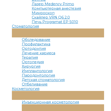
Лазер Medency Primo
Компьютерная анестезия
Микроскоп
Скайлер VRN Q6 2.0
Печь Programat EP 5010
Стоматология
Переключатель
Меню
Обследование
Профилактика
Ортодонтия
Лечение кариеса
Терапия
Ортопедия
Хирургия
Имплантология
Пародонтология
Детская стоматология
Отбеливание
Косметология
Переключатель
Меню
Инъекционная косметология
Переключатель