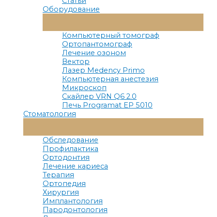
Статьи
Оборудование
Переключатель
Меню
Компьютерный томограф
Ортопантомограф
Лечение озоном
Вектор
Лазер Medency Primo
Компьютерная анестезия
Микроскоп
Скайлер VRN Q6 2.0
Печь Programat EP 5010
Стоматология
Переключатель
Меню
Обследование
Профилактика
Ортодонтия
Лечение кариеса
Терапия
Ортопедия
Хирургия
Имплантология
Пародонтология