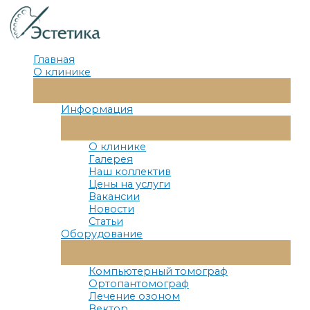
Перейти
к
содержимому
Главная
О клинике
Переключатель
Меню
Информация
Переключатель
Меню
О клинике
Галерея
Наш коллектив
Цены на услуги
Вакансии
Новости
Статьи
Оборудование
Переключатель
Меню
Компьютерный томограф
Ортопантомограф
Лечение озоном
Вектор