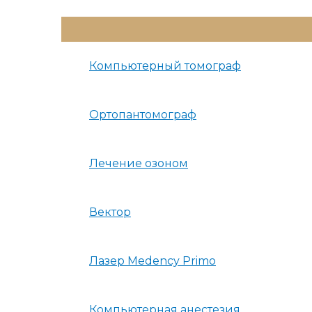
Переключатель
Меню
Компьютерный томограф
Ортопантомограф
Лечение озоном
Вектор
Лазер Medency Primo
Компьютерная анестезия