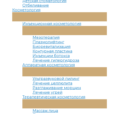
Детская стоматология
Отбеливание
Косметология
Переключатель
Меню
Инъекционная косметология
Переключатель
Меню
Мезотерапия
Плазмолифтинг
Биоревитализация
Контурная пластика
Инъекции ботокса
Лечение гипергидроза
Аппаратная косметология
Переключатель
Меню
Ультразвуковой пилинг
Лечение целлюлита
Разглаживание морщин
Лечение угрей
Терапевтическая косметология
Переключатель
Меню
Массаж лица