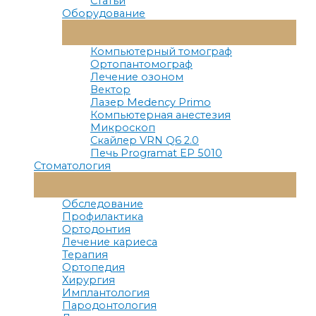
Статьи
Оборудование
Переключатель
Меню
Компьютерный томограф
Ортопантомограф
Лечение озоном
Вектор
Лазер Medency Primo
Компьютерная анестезия
Микроскоп
Скайлер VRN Q6 2.0
Печь Programat EP 5010
Стоматология
Переключатель
Меню
Обследование
Профилактика
Ортодонтия
Лечение кариеса
Терапия
Ортопедия
Хирургия
Имплантология
Пародонтология