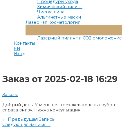
Процедуры ухода
Химический пилинг
Чистка лица
Альгинатные маски
Лазерная косметология
Переключатель
Меню
Лазерный пилинг и СО2 омоложение
Контакты
EN
Вход
Заказ от 2025-02-18 16:29
Заказы
Добрый день. У меня нет трёх жевательных зубов
справа внизу. Нужна консультация
Навигация
←
Предыдущая Запись
Следующая Запись
→