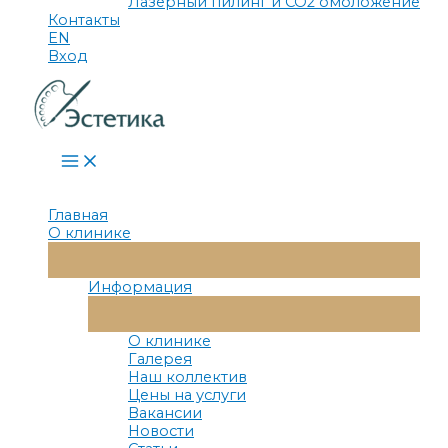
Лазерный пилинг и СО2 омоложение
Контакты
EN
Вход
Main
Menu
Главная
О клинике
Переключатель
Меню
Информация
Переключатель
Меню
О клинике
Галерея
Наш коллектив
Цены на услуги
Вакансии
Новости