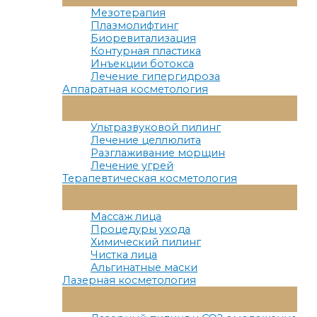
Меню
Мезотерапия
Плазмолифтинг
Биоревитализация
Контурная пластика
Инъекции ботокса
Лечение гипергидроза
Аппаратная косметология
Переключатель
Меню
Ультразвуковой пилинг
Лечение целлюлита
Разглаживание морщин
Лечение угрей
Терапевтическая косметология
Переключатель
Меню
Массаж лица
Процедуры ухода
Химический пилинг
Чистка лица
Альгинатные маски
Лазерная косметология
Переключатель
Меню