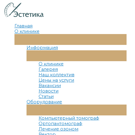
Перейти
к
содержимому
Главная
О клинике
Переключатель
Меню
Информация
Переключатель
Меню
О клинике
Галерея
Наш коллектив
Цены на услуги
Вакансии
Новости
Статьи
Оборудование
Переключатель
Меню
Компьютерный томограф
Ортопантомограф
Лечение озоном
Вектор