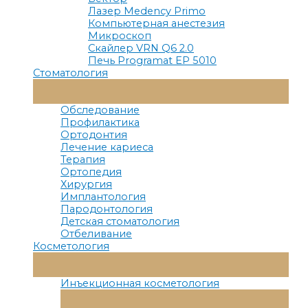
Лазер Medency Primo
Компьютерная анестезия
Микроскоп
Скайлер VRN Q6 2.0
Печь Programat EP 5010
Стоматология
Переключатель
Меню
Обследование
Профилактика
Ортодонтия
Лечение кариеса
Терапия
Ортопедия
Хирургия
Имплантология
Пародонтология
Детская стоматология
Отбеливание
Косметология
Переключатель
Меню
Инъекционная косметология
Переключатель