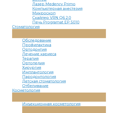
Лазер Medency Primo
Компьютерная анестезия
Микроскоп
Скайлер VRN Q6 2.0
Печь Programat EP 5010
Стоматология
Переключатель
Меню
Обследование
Профилактика
Ортодонтия
Лечение кариеса
Терапия
Ортопедия
Хирургия
Имплантология
Пародонтология
Детская стоматология
Отбеливание
Косметология
Переключатель
Меню
Инъекционная косметология
Переключатель