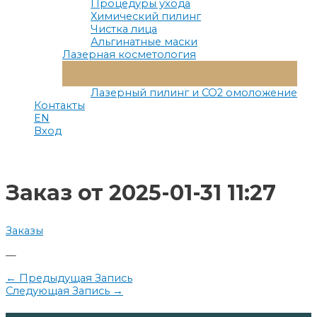
Процедуры ухода
Химический пилинг
Чистка лица
Альгинатные маски
Лазерная косметология
Переключатель
Меню
Лазерный пилинг и СО2 омоложение
Контакты
EN
Вход
Заказ от 2025-01-31 11:27
Заказы
—
Навигация
←
Предыдущая Запись
Следующая Запись
→
по