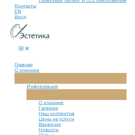
Лазерный пилинг и СО2 омоложение
Контакты
EN
Вход
Main
Menu
Главная
О клинике
Переключатель
Меню
Информация
Переключатель
Меню
О клинике
Галерея
Наш коллектив
Цены на услуги
Вакансии
Новости