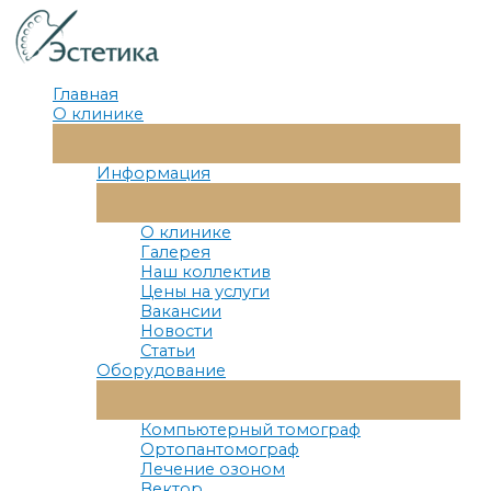
Перейти
к
содержимому
Главная
О клинике
Переключатель
Меню
Информация
Переключатель
Меню
О клинике
Галерея
Наш коллектив
Цены на услуги
Вакансии
Новости
Статьи
Оборудование
Переключатель
Меню
Компьютерный томограф
Ортопантомограф
Лечение озоном
Вектор