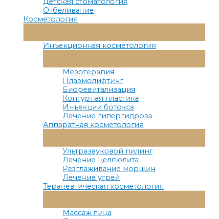
Детская стоматология
Отбеливание
Косметология
Переключатель
Меню
Инъекционная косметология
Переключатель
Меню
Мезотерапия
Плазмолифтинг
Биоревитализация
Контурная пластика
Инъекции ботокса
Лечение гипергидроза
Аппаратная косметология
Переключатель
Меню
Ультразвуковой пилинг
Лечение целлюлита
Разглаживание морщин
Лечение угрей
Терапевтическая косметология
Переключатель
Меню
Массаж лица