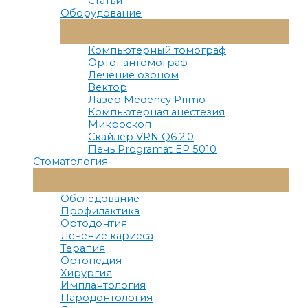
Статьи
Оборудование
Переключатель
Меню
Компьютерный томограф
Ортопантомограф
Лечение озоном
Вектор
Лазер Medency Primo
Компьютерная анестезия
Микроскоп
Скайлер VRN Q6 2.0
Печь Programat EP 5010
Стоматология
Переключатель
Меню
Обследование
Профилактика
Ортодонтия
Лечение кариеса
Терапия
Ортопедия
Хирургия
Имплантология
Пародонтология