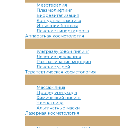
Меню
Мезотерапия
Плазмолифтинг
Биоревитализация
Контурная пластика
Инъекции ботокса
Лечение гипергидроза
Аппаратная косметология
Переключатель
Меню
Ультразвуковой пилинг
Лечение целлюлита
Разглаживание морщин
Лечение угрей
Терапевтическая косметология
Переключатель
Меню
Массаж лица
Процедуры ухода
Химический пилинг
Чистка лица
Альгинатные маски
Лазерная косметология
Переключатель
Меню