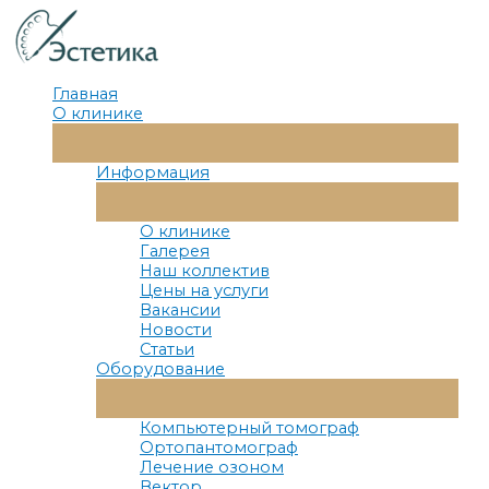
Перейти
к
содержимому
Главная
О клинике
Переключатель
Меню
Информация
Переключатель
Меню
О клинике
Галерея
Наш коллектив
Цены на услуги
Вакансии
Новости
Статьи
Оборудование
Переключатель
Меню
Компьютерный томограф
Ортопантомограф
Лечение озоном
Вектор