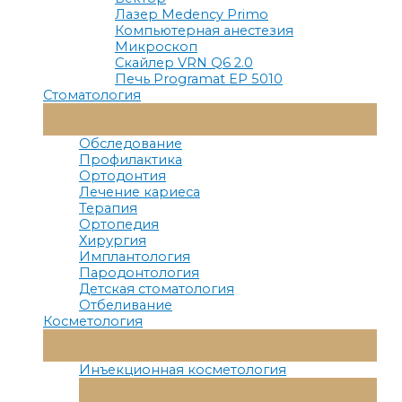
Лазер Medency Primo
Компьютерная анестезия
Микроскоп
Скайлер VRN Q6 2.0
Печь Programat EP 5010
Стоматология
Переключатель
Меню
Обследование
Профилактика
Ортодонтия
Лечение кариеса
Терапия
Ортопедия
Хирургия
Имплантология
Пародонтология
Детская стоматология
Отбеливание
Косметология
Переключатель
Меню
Инъекционная косметология
Переключатель