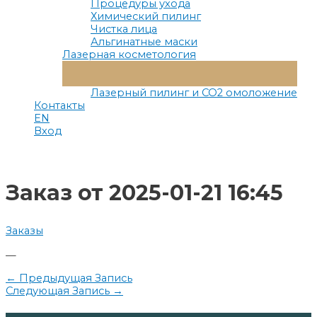
Процедуры ухода
Химический пилинг
Чистка лица
Альгинатные маски
Лазерная косметология
Переключатель
Меню
Лазерный пилинг и СО2 омоложение
Контакты
EN
Вход
Заказ от 2025-01-21 16:45
Заказы
—
Навигация
←
Предыдущая Запись
Следующая Запись
→
по