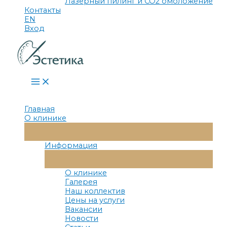
Лазерный пилинг и СО2 омоложение
Контакты
EN
Вход
Main
Menu
Главная
О клинике
Переключатель
Меню
Информация
Переключатель
Меню
О клинике
Галерея
Наш коллектив
Цены на услуги
Вакансии
Новости