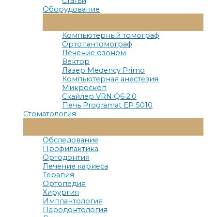
Статьи
Оборудование
Переключатель
Меню
Компьютерный томограф
Ортопантомограф
Лечение озоном
Вектор
Лазер Medency Primo
Компьютерная анестезия
Микроскоп
Скайлер VRN Q6 2.0
Печь Programat EP 5010
Стоматология
Переключатель
Меню
Обследование
Профилактика
Ортодонтия
Лечение кариеса
Терапия
Ортопедия
Хирургия
Имплантология
Пародонтология