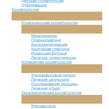
Детская стоматология
Отбеливание
Косметология
Переключатель
Меню
Инъекционная косметология
Переключатель
Меню
Мезотерапия
Плазмолифтинг
Биоревитализация
Контурная пластика
Инъекции ботокса
Лечение гипергидроза
Аппаратная косметология
Переключатель
Меню
Ультразвуковой пилинг
Лечение целлюлита
Разглаживание морщин
Лечение угрей
Терапевтическая косметология
Переключатель
Меню
Массаж лица