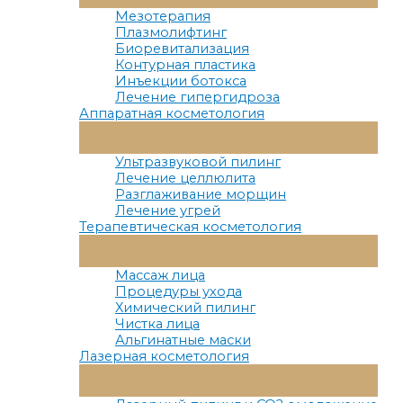
Меню
Мезотерапия
Плазмолифтинг
Биоревитализация
Контурная пластика
Инъекции ботокса
Лечение гипергидроза
Аппаратная косметология
Переключатель
Меню
Ультразвуковой пилинг
Лечение целлюлита
Разглаживание морщин
Лечение угрей
Терапевтическая косметология
Переключатель
Меню
Массаж лица
Процедуры ухода
Химический пилинг
Чистка лица
Альгинатные маски
Лазерная косметология
Переключатель
Меню