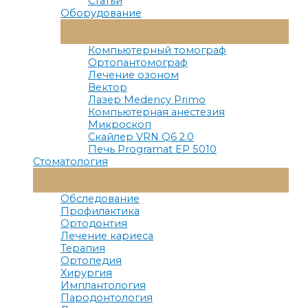
Статьи
Оборудование
Переключатель
Меню
Компьютерный томограф
Ортопантомограф
Лечение озоном
Вектор
Лазер Medency Primo
Компьютерная анестезия
Микроскоп
Скайлер VRN Q6 2.0
Печь Programat EP 5010
Стоматология
Переключатель
Меню
Обследование
Профилактика
Ортодонтия
Лечение кариеса
Терапия
Ортопедия
Хирургия
Имплантология
Пародонтология