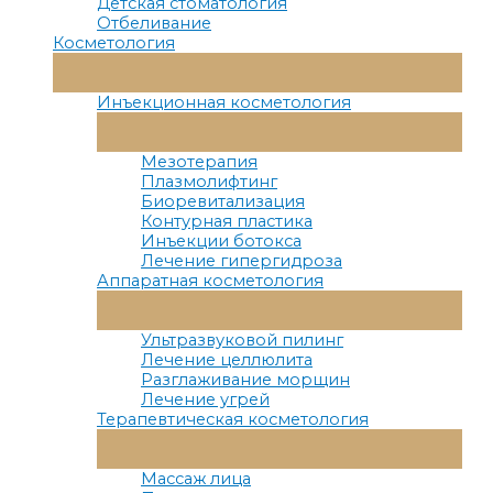
Детская стоматология
Отбеливание
Косметология
Переключатель
Меню
Инъекционная косметология
Переключатель
Меню
Мезотерапия
Плазмолифтинг
Биоревитализация
Контурная пластика
Инъекции ботокса
Лечение гипергидроза
Аппаратная косметология
Переключатель
Меню
Ультразвуковой пилинг
Лечение целлюлита
Разглаживание морщин
Лечение угрей
Терапевтическая косметология
Переключатель
Меню
Массаж лица