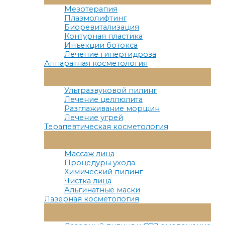
Меню
Мезотерапия
Плазмолифтинг
Биоревитализация
Контурная пластика
Инъекции ботокса
Лечение гипергидроза
Аппаратная косметология
Переключатель
Меню
Ультразвуковой пилинг
Лечение целлюлита
Разглаживание морщин
Лечение угрей
Терапевтическая косметология
Переключатель
Меню
Массаж лица
Процедуры ухода
Химический пилинг
Чистка лица
Альгинатные маски
Лазерная косметология
Переключатель
Меню