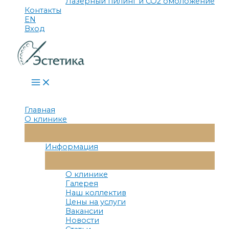
Лазерный пилинг и СО2 омоложение
Контакты
EN
Вход
Main
Menu
Главная
О клинике
Переключатель
Меню
Информация
Переключатель
Меню
О клинике
Галерея
Наш коллектив
Цены на услуги
Вакансии
Новости