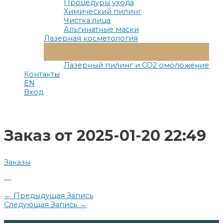
Процедуры ухода
Химический пилинг
Чистка лица
Альгинатные маски
Лазерная косметология
Переключатель
Меню
Лазерный пилинг и СО2 омоложение
Контакты
EN
Вход
Заказ от 2025-01-20 22:49
Заказы
—
Навигация
←
Предыдущая Запись
Следующая Запись
→
по