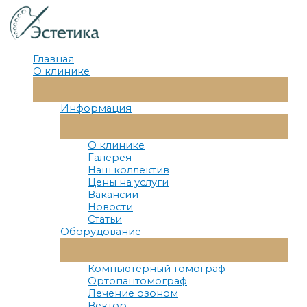
Перейти
к
содержимому
Главная
О клинике
Переключатель
Меню
Информация
Переключатель
Меню
О клинике
Галерея
Наш коллектив
Цены на услуги
Вакансии
Новости
Статьи
Оборудование
Переключатель
Меню
Компьютерный томограф
Ортопантомограф
Лечение озоном
Вектор