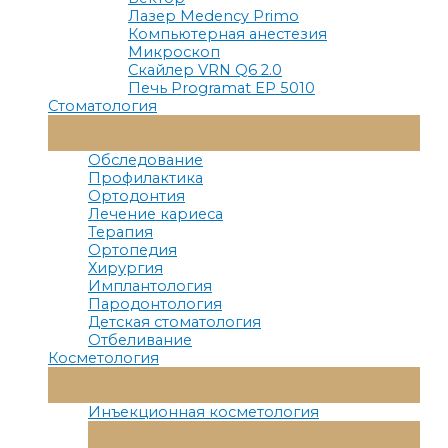
Лазер Medency Primo
Компьютерная анестезия
Микроскоп
Скайлер VRN Q6 2.0
Печь Programat EP 5010
Стоматология
Переключатель
Меню
Обследование
Профилактика
Ортодонтия
Лечение кариеса
Терапия
Ортопедия
Хирургия
Имплантология
Пародонтология
Детская стоматология
Отбеливание
Косметология
Переключатель
Меню
Инъекционная косметология
Переключатель