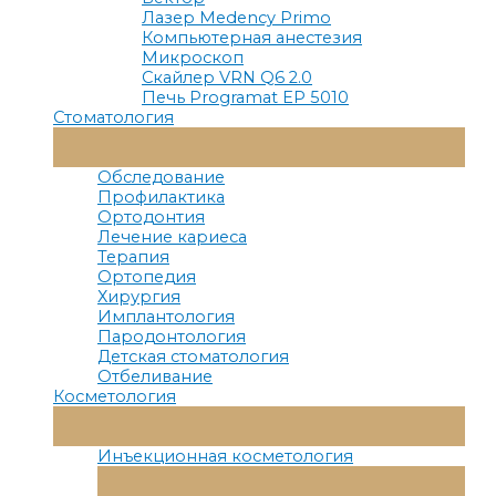
Лазер Medency Primo
Компьютерная анестезия
Микроскоп
Скайлер VRN Q6 2.0
Печь Programat EP 5010
Стоматология
Переключатель
Меню
Обследование
Профилактика
Ортодонтия
Лечение кариеса
Терапия
Ортопедия
Хирургия
Имплантология
Пародонтология
Детская стоматология
Отбеливание
Косметология
Переключатель
Меню
Инъекционная косметология
Переключатель