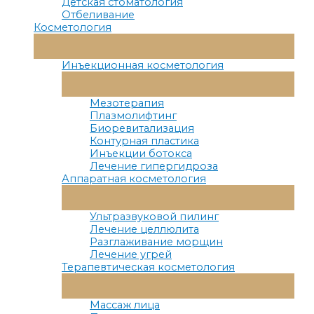
Детская стоматология
Отбеливание
Косметология
Переключатель
Меню
Инъекционная косметология
Переключатель
Меню
Мезотерапия
Плазмолифтинг
Биоревитализация
Контурная пластика
Инъекции ботокса
Лечение гипергидроза
Аппаратная косметология
Переключатель
Меню
Ультразвуковой пилинг
Лечение целлюлита
Разглаживание морщин
Лечение угрей
Терапевтическая косметология
Переключатель
Меню
Массаж лица