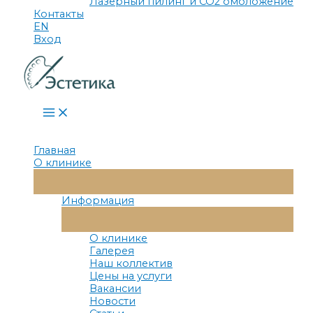
Лазерный пилинг и СО2 омоложение
Контакты
EN
Вход
Main
Menu
Главная
О клинике
Переключатель
Меню
Информация
Переключатель
Меню
О клинике
Галерея
Наш коллектив
Цены на услуги
Вакансии
Новости