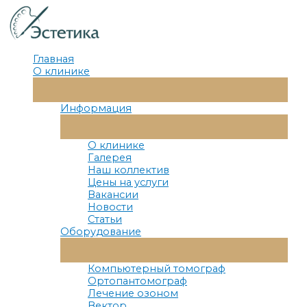
Перейти
к
содержимому
Главная
О клинике
Переключатель
Меню
Информация
Переключатель
Меню
О клинике
Галерея
Наш коллектив
Цены на услуги
Вакансии
Новости
Статьи
Оборудование
Переключатель
Меню
Компьютерный томограф
Ортопантомограф
Лечение озоном
Вектор