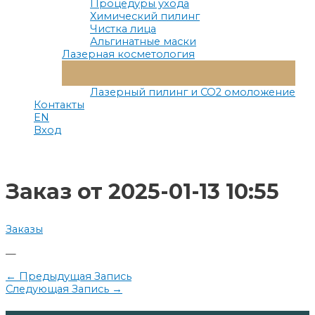
Процедуры ухода
Химический пилинг
Чистка лица
Альгинатные маски
Лазерная косметология
Переключатель
Меню
Лазерный пилинг и СО2 омоложение
Контакты
EN
Вход
Заказ от 2025-01-13 10:55
Заказы
—
Навигация
←
Предыдущая Запись
Следующая Запись
→
по