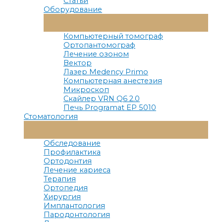
Статьи
Оборудование
Переключатель
Меню
Компьютерный томограф
Ортопантомограф
Лечение озоном
Вектор
Лазер Medency Primo
Компьютерная анестезия
Микроскоп
Скайлер VRN Q6 2.0
Печь Programat EP 5010
Стоматология
Переключатель
Меню
Обследование
Профилактика
Ортодонтия
Лечение кариеса
Терапия
Ортопедия
Хирургия
Имплантология
Пародонтология