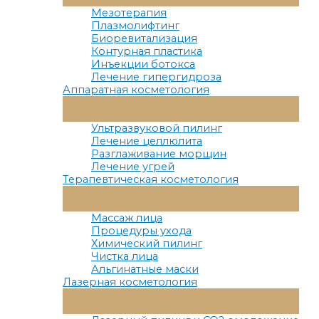
Меню
Мезотерапия
Плазмолифтинг
Биоревитализация
Контурная пластика
Инъекции ботокса
Лечение гипергидроза
Аппаратная косметология
Переключатель
Меню
Ультразвуковой пилинг
Лечение целлюлита
Разглаживание морщин
Лечение угрей
Терапевтическая косметология
Переключатель
Меню
Массаж лица
Процедуры ухода
Химический пилинг
Чистка лица
Альгинатные маски
Лазерная косметология
Переключатель
Меню