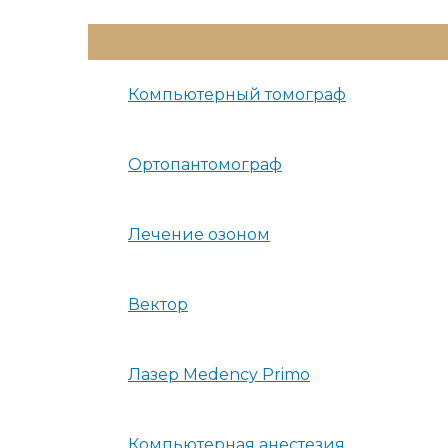
Переключатель
Меню
Компьютерный томограф
Ортопантомограф
Лечение озоном
Вектор
Лазер Medency Primo
Компьютерная анестезия