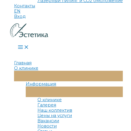
Лазерный пилинг и СО2 омоложение
Контакты
EN
Вход
Main
Menu
Главная
О клинике
Переключатель
Меню
Информация
Переключатель
Меню
О клинике
Галерея
Наш коллектив
Цены на услуги
Вакансии
Новости