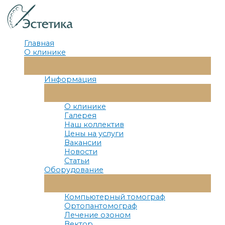
Перейти
к
содержимому
Главная
О клинике
Переключатель
Меню
Информация
Переключатель
Меню
О клинике
Галерея
Наш коллектив
Цены на услуги
Вакансии
Новости
Статьи
Оборудование
Переключатель
Меню
Компьютерный томограф
Ортопантомограф
Лечение озоном
Вектор