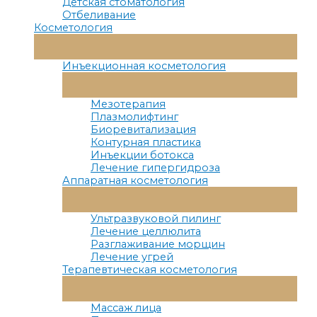
Детская стоматология
Отбеливание
Косметология
Переключатель
Меню
Инъекционная косметология
Переключатель
Меню
Мезотерапия
Плазмолифтинг
Биоревитализация
Контурная пластика
Инъекции ботокса
Лечение гипергидроза
Аппаратная косметология
Переключатель
Меню
Ультразвуковой пилинг
Лечение целлюлита
Разглаживание морщин
Лечение угрей
Терапевтическая косметология
Переключатель
Меню
Массаж лица