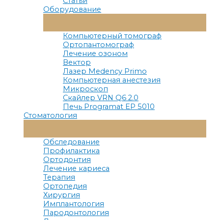
Статьи
Оборудование
Переключатель
Меню
Компьютерный томограф
Ортопантомограф
Лечение озоном
Вектор
Лазер Medency Primo
Компьютерная анестезия
Микроскоп
Скайлер VRN Q6 2.0
Печь Programat EP 5010
Стоматология
Переключатель
Меню
Обследование
Профилактика
Ортодонтия
Лечение кариеса
Терапия
Ортопедия
Хирургия
Имплантология
Пародонтология