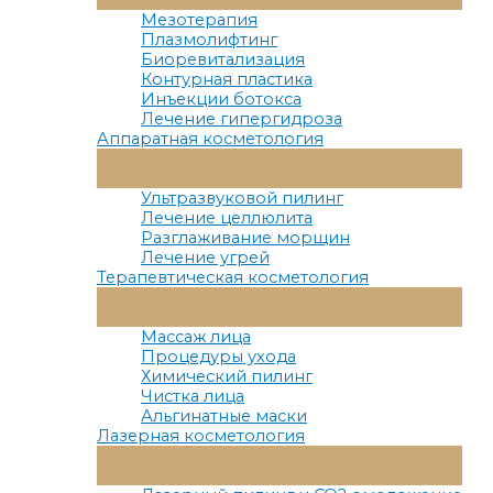
Меню
Мезотерапия
Плазмолифтинг
Биоревитализация
Контурная пластика
Инъекции ботокса
Лечение гипергидроза
Аппаратная косметология
Переключатель
Меню
Ультразвуковой пилинг
Лечение целлюлита
Разглаживание морщин
Лечение угрей
Терапевтическая косметология
Переключатель
Меню
Массаж лица
Процедуры ухода
Химический пилинг
Чистка лица
Альгинатные маски
Лазерная косметология
Переключатель
Меню