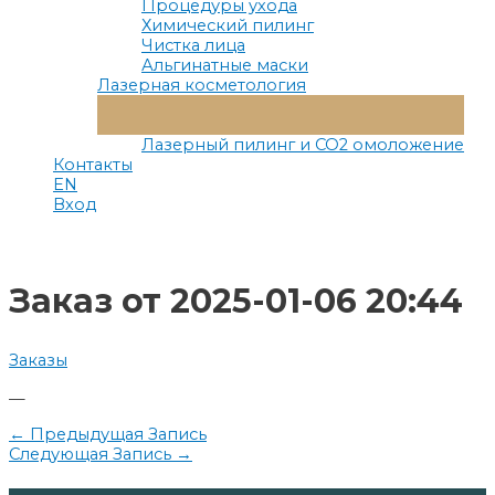
Процедуры ухода
Химический пилинг
Чистка лица
Альгинатные маски
Лазерная косметология
Переключатель
Меню
Лазерный пилинг и СО2 омоложение
Контакты
EN
Вход
Заказ от 2025-01-06 20:44
Заказы
—
Навигация
←
Предыдущая Запись
Следующая Запись
→
по