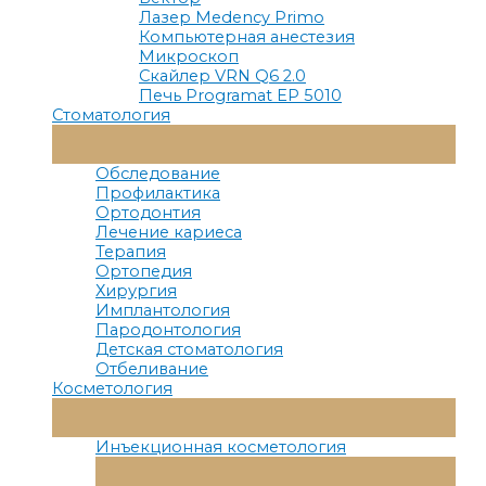
Лазер Medency Primo
Компьютерная анестезия
Микроскоп
Скайлер VRN Q6 2.0
Печь Programat EP 5010
Стоматология
Переключатель
Меню
Обследование
Профилактика
Ортодонтия
Лечение кариеса
Терапия
Ортопедия
Хирургия
Имплантология
Пародонтология
Детская стоматология
Отбеливание
Косметология
Переключатель
Меню
Инъекционная косметология
Переключатель