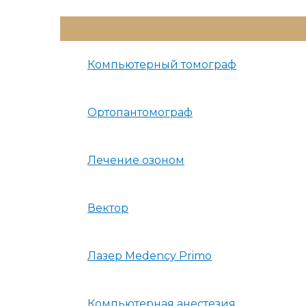
Переключатель
Меню
Компьютерный томограф
Ортопантомограф
Лечение озоном
Вектор
Лазер Medency Primo
Компьютерная анестезия