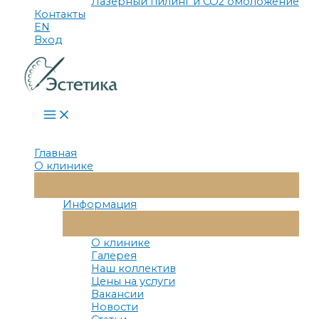
Лазерный пилинг и СО2 омоложение
Контакты
EN
Вход
Main
Menu
Главная
О клинике
Переключатель
Меню
Информация
Переключатель
Меню
О клинике
Галерея
Наш коллектив
Цены на услуги
Вакансии
Новости