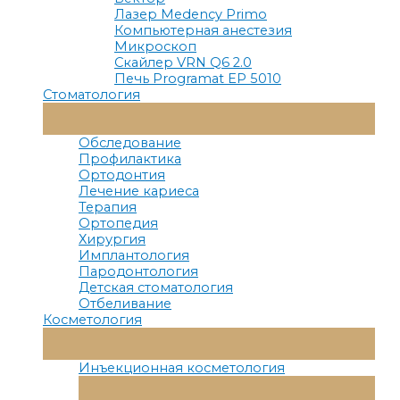
Лазер Medency Primo
Компьютерная анестезия
Микроскоп
Скайлер VRN Q6 2.0
Печь Programat EP 5010
Стоматология
Переключатель
Меню
Обследование
Профилактика
Ортодонтия
Лечение кариеса
Терапия
Ортопедия
Хирургия
Имплантология
Пародонтология
Детская стоматология
Отбеливание
Косметология
Переключатель
Меню
Инъекционная косметология
Переключатель