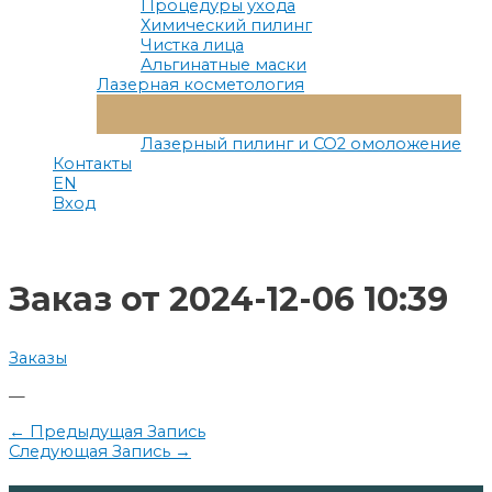
Процедуры ухода
Химический пилинг
Чистка лица
Альгинатные маски
Лазерная косметология
Переключатель
Меню
Лазерный пилинг и СО2 омоложение
Контакты
EN
Вход
Заказ от 2024-12-06 10:39
Заказы
—
Навигация
←
Предыдущая Запись
Следующая Запись
→
по