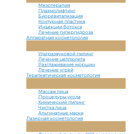
Меню
Мезотерапия
Плазмолифтинг
Биоревитализация
Контурная пластика
Инъекции ботокса
Лечение гипергидроза
Аппаратная косметология
Переключатель
Меню
Ультразвуковой пилинг
Лечение целлюлита
Разглаживание морщин
Лечение угрей
Терапевтическая косметология
Переключатель
Меню
Массаж лица
Процедуры ухода
Химический пилинг
Чистка лица
Альгинатные маски
Лазерная косметология
Переключатель
Меню