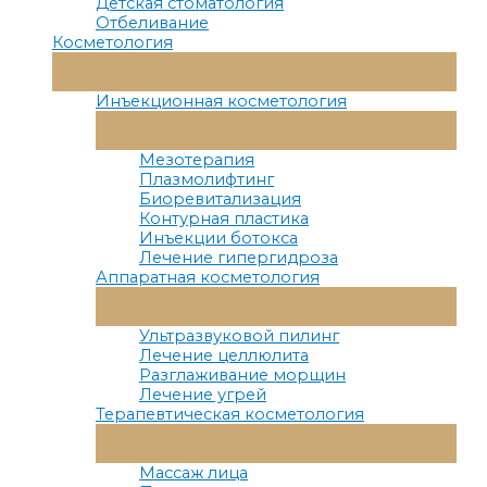
Детская стоматология
Отбеливание
Косметология
Переключатель
Меню
Инъекционная косметология
Переключатель
Меню
Мезотерапия
Плазмолифтинг
Биоревитализация
Контурная пластика
Инъекции ботокса
Лечение гипергидроза
Аппаратная косметология
Переключатель
Меню
Ультразвуковой пилинг
Лечение целлюлита
Разглаживание морщин
Лечение угрей
Терапевтическая косметология
Переключатель
Меню
Массаж лица