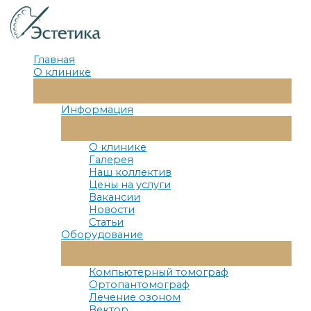
Перейти
к
содержимому
Главная
О клинике
Переключатель
Меню
Информация
Переключатель
Меню
О клинике
Галерея
Наш коллектив
Цены на услуги
Вакансии
Новости
Статьи
Оборудование
Переключатель
Меню
Компьютерный томограф
Ортопантомограф
Лечение озоном
Вектор