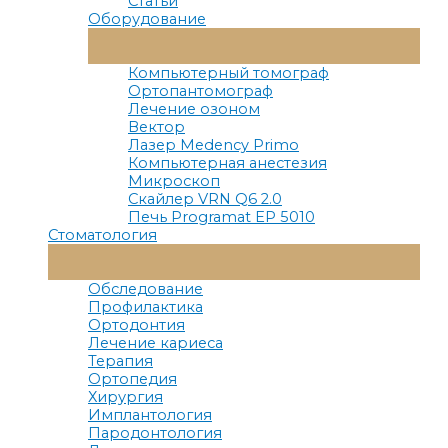
Статьи
Оборудование
Переключатель
Меню
Компьютерный томограф
Ортопантомограф
Лечение озоном
Вектор
Лазер Medency Primo
Компьютерная анестезия
Микроскоп
Скайлер VRN Q6 2.0
Печь Programat EP 5010
Стоматология
Переключатель
Меню
Обследование
Профилактика
Ортодонтия
Лечение кариеса
Терапия
Ортопедия
Хирургия
Имплантология
Пародонтология