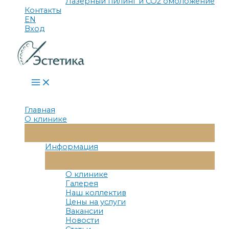
Лазерный пилинг и СО2 омоложение
Контакты
EN
Вход
Main
Menu
Главная
О клинике
Переключатель
Меню
Информация
Переключатель
Меню
О клинике
Галерея
Наш коллектив
Цены на услуги
Вакансии
Новости