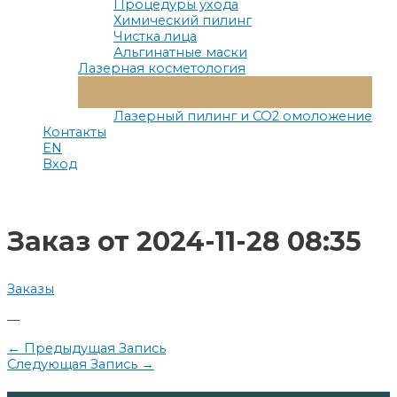
Процедуры ухода
Химический пилинг
Чистка лица
Альгинатные маски
Лазерная косметология
Переключатель
Меню
Лазерный пилинг и СО2 омоложение
Контакты
EN
Вход
Заказ от 2024-11-28 08:35
Заказы
—
Навигация
←
Предыдущая Запись
Следующая Запись
→
по