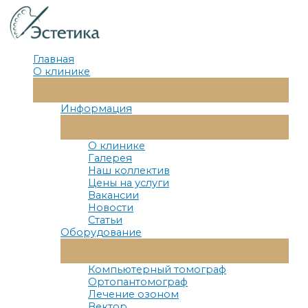
Перейти
к
содержимому
Главная
О клинике
Переключатель
Меню
Информация
Переключатель
Меню
О клинике
Галерея
Наш коллектив
Цены на услуги
Вакансии
Новости
Статьи
Оборудование
Переключатель
Меню
Компьютерный томограф
Ортопантомограф
Лечение озоном
Вектор