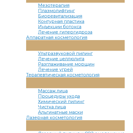
Меню
Мезотерапия
Плазмолифтинг
Биоревитализация
Контурная пластика
Инъекции ботокса
Лечение гипергидроза
Аппаратная косметология
Переключатель
Меню
Ультразвуковой пилинг
Лечение целлюлита
Разглаживание морщин
Лечение угрей
Терапевтическая косметология
Переключатель
Меню
Массаж лица
Процедуры ухода
Химический пилинг
Чистка лица
Альгинатные маски
Лазерная косметология
Переключатель
Меню