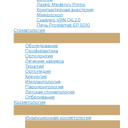
Лазер Medency Primo
Компьютерная анестезия
Микроскоп
Скайлер VRN Q6 2.0
Печь Programat EP 5010
Стоматология
Переключатель
Меню
Обследование
Профилактика
Ортодонтия
Лечение кариеса
Терапия
Ортопедия
Хирургия
Имплантология
Пародонтология
Детская стоматология
Отбеливание
Косметология
Переключатель
Меню
Инъекционная косметология
Переключатель