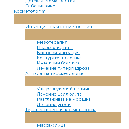
Детская стоматология
Отбеливание
Косметология
Переключатель
Меню
Инъекционная косметология
Переключатель
Меню
Мезотерапия
Плазмолифтинг
Биоревитализация
Контурная пластика
Инъекции ботокса
Лечение гипергидроза
Аппаратная косметология
Переключатель
Меню
Ультразвуковой пилинг
Лечение целлюлита
Разглаживание морщин
Лечение угрей
Терапевтическая косметология
Переключатель
Меню
Массаж лица