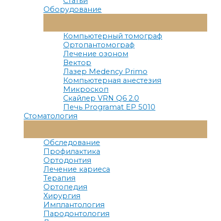
Статьи
Оборудование
Переключатель
Меню
Компьютерный томограф
Ортопантомограф
Лечение озоном
Вектор
Лазер Medency Primo
Компьютерная анестезия
Микроскоп
Скайлер VRN Q6 2.0
Печь Programat EP 5010
Стоматология
Переключатель
Меню
Обследование
Профилактика
Ортодонтия
Лечение кариеса
Терапия
Ортопедия
Хирургия
Имплантология
Пародонтология