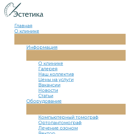
Перейти
к
содержимому
Главная
О клинике
Переключатель
Меню
Информация
Переключатель
Меню
О клинике
Галерея
Наш коллектив
Цены на услуги
Вакансии
Новости
Статьи
Оборудование
Переключатель
Меню
Компьютерный томограф
Ортопантомограф
Лечение озоном
Вектор