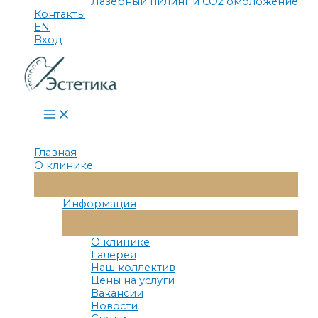
Лазерный пилинг и СО2 омоложение
Контакты
EN
Вход
Main
Menu
Главная
О клинике
Переключатель
Меню
Информация
Переключатель
Меню
О клинике
Галерея
Наш коллектив
Цены на услуги
Вакансии
Новости