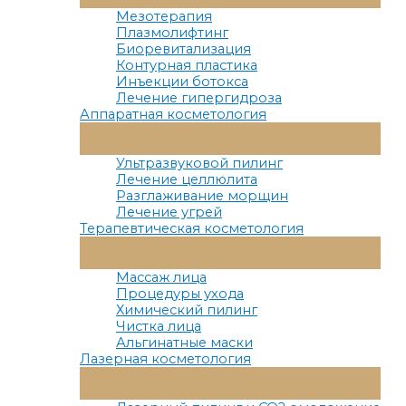
Меню
Мезотерапия
Плазмолифтинг
Биоревитализация
Контурная пластика
Инъекции ботокса
Лечение гипергидроза
Аппаратная косметология
Переключатель
Меню
Ультразвуковой пилинг
Лечение целлюлита
Разглаживание морщин
Лечение угрей
Терапевтическая косметология
Переключатель
Меню
Массаж лица
Процедуры ухода
Химический пилинг
Чистка лица
Альгинатные маски
Лазерная косметология
Переключатель
Меню