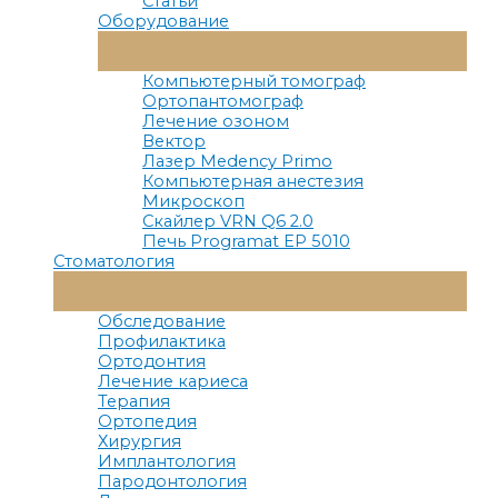
Статьи
Оборудование
Переключатель
Меню
Компьютерный томограф
Ортопантомограф
Лечение озоном
Вектор
Лазер Medency Primo
Компьютерная анестезия
Микроскоп
Скайлер VRN Q6 2.0
Печь Programat EP 5010
Стоматология
Переключатель
Меню
Обследование
Профилактика
Ортодонтия
Лечение кариеса
Терапия
Ортопедия
Хирургия
Имплантология
Пародонтология