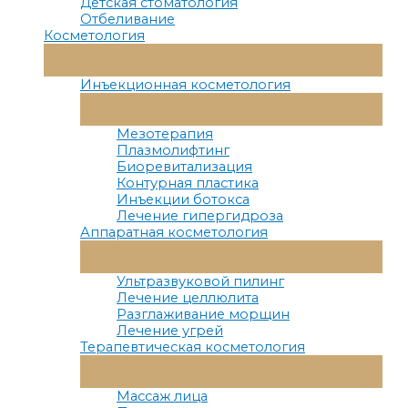
Детская стоматология
Отбеливание
Косметология
Переключатель
Меню
Инъекционная косметология
Переключатель
Меню
Мезотерапия
Плазмолифтинг
Биоревитализация
Контурная пластика
Инъекции ботокса
Лечение гипергидроза
Аппаратная косметология
Переключатель
Меню
Ультразвуковой пилинг
Лечение целлюлита
Разглаживание морщин
Лечение угрей
Терапевтическая косметология
Переключатель
Меню
Массаж лица