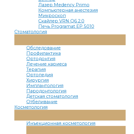
Лазер Medency Primo
Компьютерная анестезия
Микроскоп
Скайлер VRN Q6 2.0
Печь Programat EP 5010
Стоматология
Переключатель
Меню
Обследование
Профилактика
Ортодонтия
Лечение кариеса
Терапия
Ортопедия
Хирургия
Имплантология
Пародонтология
Детская стоматология
Отбеливание
Косметология
Переключатель
Меню
Инъекционная косметология
Переключатель