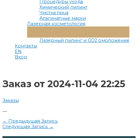
Процедуры ухода
Химический пилинг
Чистка лица
Альгинатные маски
Лазерная косметология
Переключатель
Меню
Лазерный пилинг и СО2 омоложение
Контакты
EN
Вход
Заказ от 2024-11-04 22:25
Заказы
—
Навигация
←
Предыдущая Запись
Следующая Запись
→
по