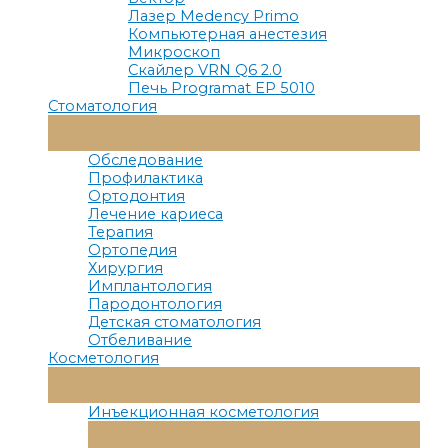
Лазер Medency Primo
Компьютерная анестезия
Микроскоп
Скайлер VRN Q6 2.0
Печь Programat EP 5010
Стоматология
Переключатель
Меню
Обследование
Профилактика
Ортодонтия
Лечение кариеса
Терапия
Ортопедия
Хирургия
Имплантология
Пародонтология
Детская стоматология
Отбеливание
Косметология
Переключатель
Меню
Инъекционная косметология
Переключатель