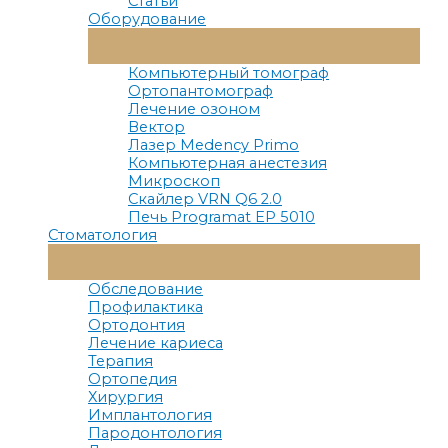
Статьи
Оборудование
Переключатель
Меню
Компьютерный томограф
Ортопантомограф
Лечение озоном
Вектор
Лазер Medency Primo
Компьютерная анестезия
Микроскоп
Скайлер VRN Q6 2.0
Печь Programat EP 5010
Стоматология
Переключатель
Меню
Обследование
Профилактика
Ортодонтия
Лечение кариеса
Терапия
Ортопедия
Хирургия
Имплантология
Пародонтология