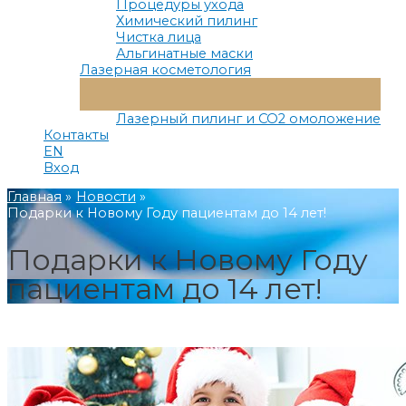
Процедуры ухода
Химический пилинг
Чистка лица
Альгинатные маски
Лазерная косметология
Переключатель
Меню
Лазерный пилинг и СО2 омоложение
Контакты
EN
Вход
Главная
Новости
Подарки к Новому Году пациентам до 14 лет!
Подарки к Новому Году
пациентам до 14 лет!