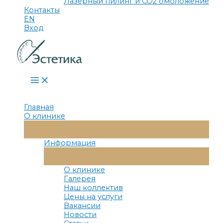
Лазерный пилинг и СО2 омоложение
Контакты
EN
Вход
Main
Menu
Главная
О клинике
Переключатель
Меню
Информация
Переключатель
Меню
О клинике
Галерея
Наш коллектив
Цены на услуги
Вакансии
Новости