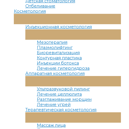
Детская стоматология
Отбеливание
Косметология
Переключатель
Меню
Инъекционная косметология
Переключатель
Меню
Мезотерапия
Плазмолифтинг
Биоревитализация
Контурная пластика
Инъекции ботокса
Лечение гипергидроза
Аппаратная косметология
Переключатель
Меню
Ультразвуковой пилинг
Лечение целлюлита
Разглаживание морщин
Лечение угрей
Терапевтическая косметология
Переключатель
Меню
Массаж лица