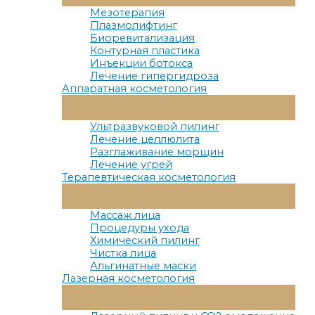
Меню
Мезотерапия
Плазмолифтинг
Биоревитализация
Контурная пластика
Инъекции ботокса
Лечение гипергидроза
Аппаратная косметология
Переключатель
Меню
Ультразвуковой пилинг
Лечение целлюлита
Разглаживание морщин
Лечение угрей
Терапевтическая косметология
Переключатель
Меню
Массаж лица
Процедуры ухода
Химический пилинг
Чистка лица
Альгинатные маски
Лазерная косметология
Переключатель
Меню