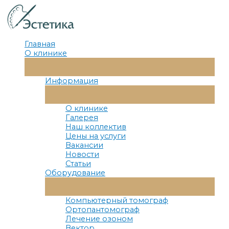
Перейти
к
содержимому
Главная
О клинике
Переключатель
Меню
Информация
Переключатель
Меню
О клинике
Галерея
Наш коллектив
Цены на услуги
Вакансии
Новости
Статьи
Оборудование
Переключатель
Меню
Компьютерный томограф
Ортопантомограф
Лечение озоном
Вектор