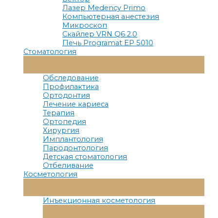
Лазер Medency Primo
Компьютерная анестезия
Микроскоп
Скайлер VRN Q6 2.0
Печь Programat EP 5010
Стоматология
Переключатель
Меню
Обследование
Профилактика
Ортодонтия
Лечение кариеса
Терапия
Ортопедия
Хирургия
Имплантология
Пародонтология
Детская стоматология
Отбеливание
Косметология
Переключатель
Меню
Инъекционная косметология
Переключатель