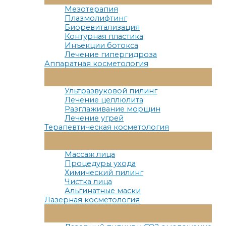
Меню
Мезотерапия
Плазмолифтинг
Биоревитализация
Контурная пластика
Инъекции ботокса
Лечение гипергидроза
Аппаратная косметология
Переключатель
Меню
Ультразвуковой пилинг
Лечение целлюлита
Разглаживание морщин
Лечение угрей
Терапевтическая косметология
Переключатель
Меню
Массаж лица
Процедуры ухода
Химический пилинг
Чистка лица
Альгинатные маски
Лазерная косметология
Переключатель
Меню