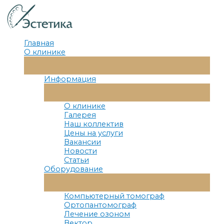
Перейти
к
содержимому
Главная
О клинике
Переключатель
Меню
Информация
Переключатель
Меню
О клинике
Галерея
Наш коллектив
Цены на услуги
Вакансии
Новости
Статьи
Оборудование
Переключатель
Меню
Компьютерный томограф
Ортопантомограф
Лечение озоном
Вектор