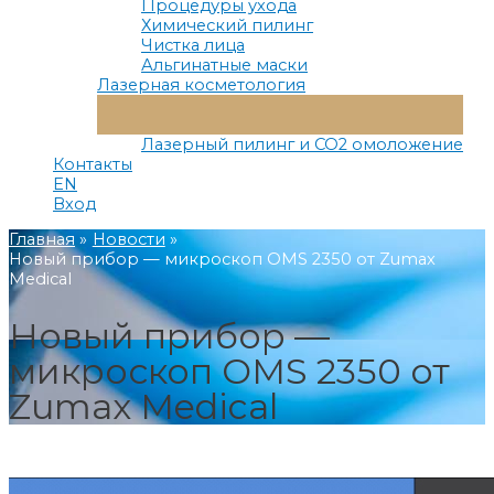
Процедуры ухода
Химический пилинг
Чистка лица
Альгинатные маски
Лазерная косметология
Переключатель
Меню
Лазерный пилинг и СО2 омоложение
Контакты
EN
Вход
Главная
Новости
Новый прибор — микроскоп OMS 2350 от Zumax
Medical
Новый прибор —
микроскоп OMS 2350 от
Zumax Medical