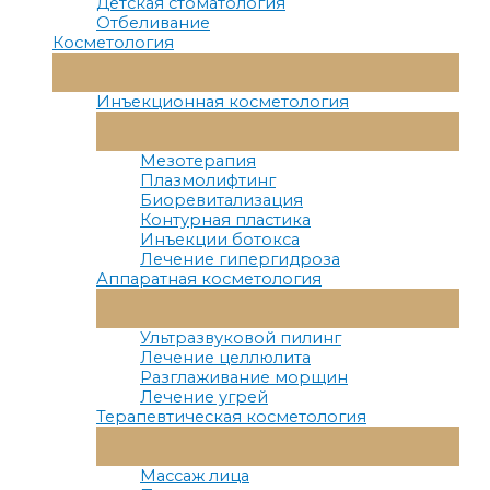
Детская стоматология
Отбеливание
Косметология
Переключатель
Меню
Инъекционная косметология
Переключатель
Меню
Мезотерапия
Плазмолифтинг
Биоревитализация
Контурная пластика
Инъекции ботокса
Лечение гипергидроза
Аппаратная косметология
Переключатель
Меню
Ультразвуковой пилинг
Лечение целлюлита
Разглаживание морщин
Лечение угрей
Терапевтическая косметология
Переключатель
Меню
Массаж лица