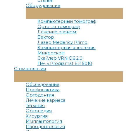
Статьи
Оборудование
Переключатель
Меню
Компьютерный томограф
Ортопантомограф
Лечение озоном
Вектор
Лазер Medency Primo
Компьютерная анестезия
Микроскоп
Скайлер VRN Q6 2.0
Печь Programat EP 5010
Стоматология
Переключатель
Меню
Обследование
Профилактика
Ортодонтия
Лечение кариеса
Терапия
Ортопедия
Хирургия
Имплантология
Пародонтология