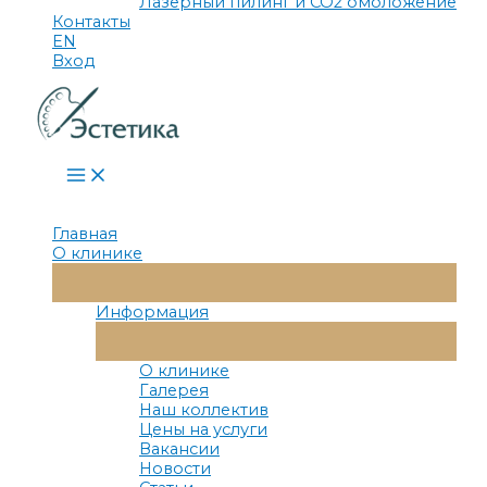
Лазерный пилинг и СО2 омоложение
Контакты
EN
Вход
Main
Menu
Главная
О клинике
Переключатель
Меню
Информация
Переключатель
Меню
О клинике
Галерея
Наш коллектив
Цены на услуги
Вакансии
Новости