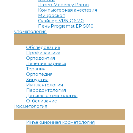
Лазер Medency Primo
Компьютерная анестезия
Микроскоп
Скайлер VRN Q6 2.0
Печь Programat EP 5010
Стоматология
Переключатель
Меню
Обследование
Профилактика
Ортодонтия
Лечение кариеса
Терапия
Ортопедия
Хирургия
Имплантология
Пародонтология
Детская стоматология
Отбеливание
Косметология
Переключатель
Меню
Инъекционная косметология
Переключатель