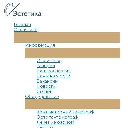
Перейти
к
содержимому
Главная
О клинике
Переключатель
Меню
Информация
Переключатель
Меню
О клинике
Галерея
Наш коллектив
Цены на услуги
Вакансии
Новости
Статьи
Оборудование
Переключатель
Меню
Компьютерный томограф
Ортопантомограф
Лечение озоном
Вектор