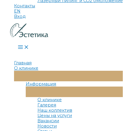
Лазерный пилинг и СО2 омоложение
Контакты
EN
Вход
Main
Menu
Главная
О клинике
Переключатель
Меню
Информация
Переключатель
Меню
О клинике
Галерея
Наш коллектив
Цены на услуги
Вакансии
Новости