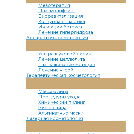
Меню
Мезотерапия
Плазмолифтинг
Биоревитализация
Контурная пластика
Инъекции ботокса
Лечение гипергидроза
Аппаратная косметология
Переключатель
Меню
Ультразвуковой пилинг
Лечение целлюлита
Разглаживание морщин
Лечение угрей
Терапевтическая косметология
Переключатель
Меню
Массаж лица
Процедуры ухода
Химический пилинг
Чистка лица
Альгинатные маски
Лазерная косметология
Переключатель
Меню