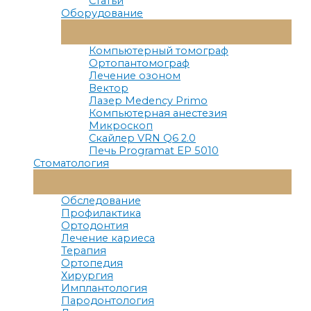
Статьи
Оборудование
Переключатель
Меню
Компьютерный томограф
Ортопантомограф
Лечение озоном
Вектор
Лазер Medency Primo
Компьютерная анестезия
Микроскоп
Скайлер VRN Q6 2.0
Печь Programat EP 5010
Стоматология
Переключатель
Меню
Обследование
Профилактика
Ортодонтия
Лечение кариеса
Терапия
Ортопедия
Хирургия
Имплантология
Пародонтология