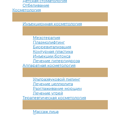
Детская стоматология
Отбеливание
Косметология
Переключатель
Меню
Инъекционная косметология
Переключатель
Меню
Мезотерапия
Плазмолифтинг
Биоревитализация
Контурная пластика
Инъекции ботокса
Лечение гипергидроза
Аппаратная косметология
Переключатель
Меню
Ультразвуковой пилинг
Лечение целлюлита
Разглаживание морщин
Лечение угрей
Терапевтическая косметология
Переключатель
Меню
Массаж лица