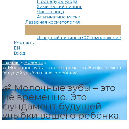
Процедуры ухода
Химический пилинг
Чистка лица
Альгинатные маски
Лазерная косметология
Переключатель
Меню
Лазерный пилинг и СО2 омоложение
Контакты
EN
Вход
Главная
Новости
👶 Молочные зубы – это не временно. Это фундамент
будущей улыбки вашего ребёнка.
👶 Молочные зубы – это
не временно. Это
фундамент будущей
улыбки вашего ребёнка.