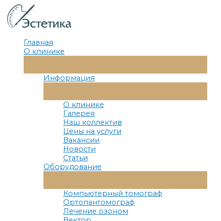
Перейти
к
содержимому
Главная
О клинике
Переключатель
Меню
Информация
Переключатель
Меню
О клинике
Галерея
Наш коллектив
Цены на услуги
Вакансии
Новости
Статьи
Оборудование
Переключатель
Меню
Компьютерный томограф
Ортопантомограф
Лечение озоном
Вектор