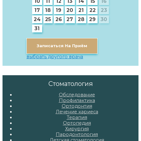
10
11
12
13
14
15
16
17
18
19
20
21
22
23
24
25
26
27
28
29
30
31
Записаться На Приём
выбрать другого врача
Стоматология
Обследование
Профилактика
Ортодонтия
Лечение кариеса
Терапия
Ортопедия
Хирургия
Пародонтология
Детская стоматология