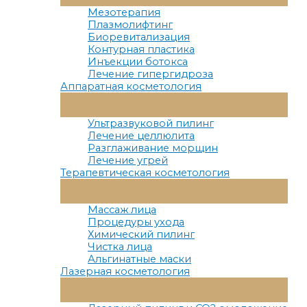
Меню
Мезотерапия
Плазмолифтинг
Биоревитализация
Контурная пластика
Инъекции ботокса
Лечение гипергидроза
Аппаратная косметология
Переключатель
Меню
Ультразвуковой пилинг
Лечение целлюлита
Разглаживание морщин
Лечение угрей
Терапевтическая косметология
Переключатель
Меню
Массаж лица
Процедуры ухода
Химический пилинг
Чистка лица
Альгинатные маски
Лазерная косметология
Переключатель
Меню