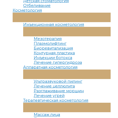
Детская стоматология
Отбеливание
Косметология
Переключатель
Меню
Инъекционная косметология
Переключатель
Меню
Мезотерапия
Плазмолифтинг
Биоревитализация
Контурная пластика
Инъекции ботокса
Лечение гипергидроза
Аппаратная косметология
Переключатель
Меню
Ультразвуковой пилинг
Лечение целлюлита
Разглаживание морщин
Лечение угрей
Терапевтическая косметология
Переключатель
Меню
Массаж лица