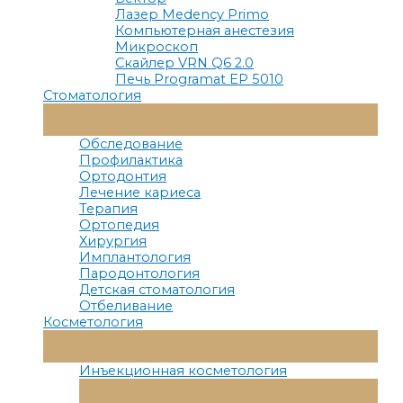
Лазер Medency Primo
Компьютерная анестезия
Микроскоп
Скайлер VRN Q6 2.0
Печь Programat EP 5010
Стоматология
Переключатель
Меню
Обследование
Профилактика
Ортодонтия
Лечение кариеса
Терапия
Ортопедия
Хирургия
Имплантология
Пародонтология
Детская стоматология
Отбеливание
Косметология
Переключатель
Меню
Инъекционная косметология
Переключатель