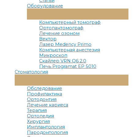
Статьи
Оборудование
Переключатель
Меню
Компьютерный томограф
Ортопантомограф
Лечение озоном
Вектор
Лазер Medency Primo
Компьютерная анестезия
Микроскоп
Скайлер VRN Q6 2.0
Печь Programat EP 5010
Стоматология
Переключатель
Меню
Обследование
Профилактика
Ортодонтия
Лечение кариеса
Терапия
Ортопедия
Хирургия
Имплантология
Пародонтология