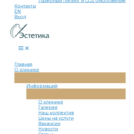
Лазерный пилинг и СО2 омоложение
Контакты
EN
Вход
Main
Menu
Главная
О клинике
Переключатель
Меню
Информация
Переключатель
Меню
О клинике
Галерея
Наш коллектив
Цены на услуги
Вакансии
Новости