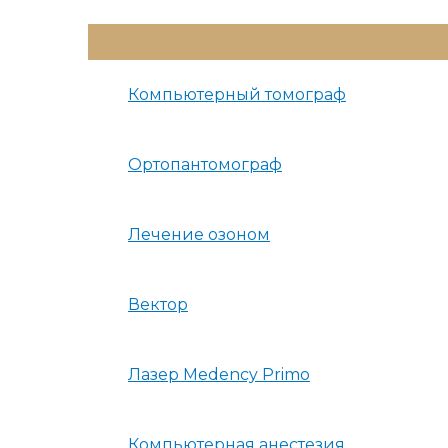
Переключатель
Меню
Компьютерный томограф
Ортопантомограф
Лечение озоном
Вектор
Лазер Medency Primo
Компьютерная анестезия