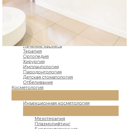
Скайлер VRN Q6 2.0
Печь Programat EP 5010
Стоматология
Переключатель
Меню
Обследование
Профилактика
Ортодонтия
Лечение кариеса
Терапия
Ортопедия
Хирургия
О клинике
Имплантология
Пародонтология
Детская стоматология
Медицинский центр «Эстетика» уже
Отбеливание
давно зарекомендовал себя как
Косметология
стабильное и успешно развивающееся
медицинское учреждение. Его история
Переключатель
Меню
началась с открытия в 1998 году, и в
Инъекционная косметология
настоящее время включает в себя
стоматологию и косметологию.
Переключатель
Меню
Мезотерапия
Плазмолифтинг
Биоревитализация