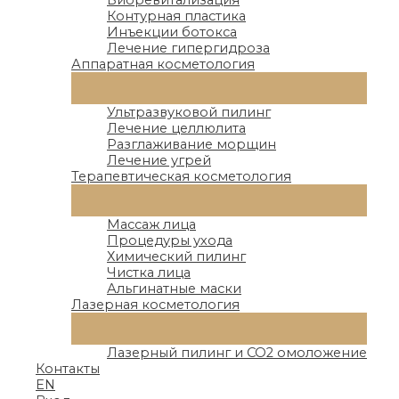
27
Контурная пластика
Инъекции ботокса
Лечение гипергидроза
Лет работы
Аппаратная косметология
20
Переключатель
Меню
Ультразвуковой пилинг
Лечение целлюлита
Средний стаж врачей
Разглаживание морщин
Лечение угрей
16125
Терапевтическая косметология
Переключатель
Меню
Массаж лица
Счастливых пациентов
Процедуры ухода
119
Химический пилинг
Чистка лица
Альгинатные маски
Лазерная косметология
Курсов повышения квалификации
Переключатель
Меню
Лазерный пилинг и СО2 омоложение
Контакты
EN