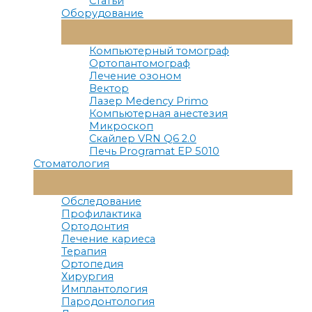
Статьи
Оборудование
Переключатель
Меню
Компьютерный томограф
Ортопантомограф
Лечение озоном
Вектор
Лазер Medency Primo
Компьютерная анестезия
Микроскоп
Скайлер VRN Q6 2.0
Печь Programat EP 5010
Стоматология
Переключатель
Меню
Обследование
Профилактика
Ортодонтия
Лечение кариеса
Терапия
Ортопедия
Хирургия
Имплантология
Пародонтология