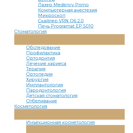
Лазер Medency Primo
Компьютерная анестезия
Микроскоп
Скайлер VRN Q6 2.0
Печь Programat EP 5010
Стоматология
Переключатель
Меню
Обследование
Профилактика
Ортодонтия
Лечение кариеса
Терапия
Ортопедия
Хирургия
Имплантология
Пародонтология
Детская стоматология
Отбеливание
Косметология
Переключатель
Меню
Инъекционная косметология
Переключатель