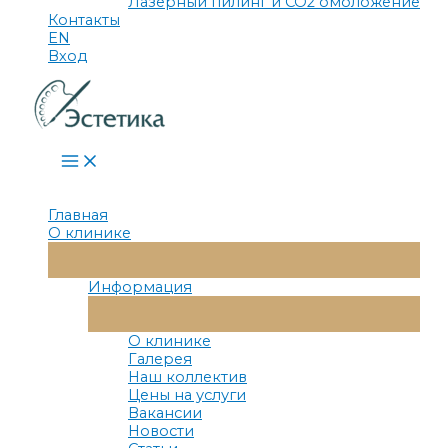
Лазерный пилинг и СО2 омоложение
Контакты
EN
Вход
Main
Menu
Главная
О клинике
Переключатель
Меню
Информация
Переключатель
Меню
О клинике
Галерея
Наш коллектив
Цены на услуги
Вакансии
Новости