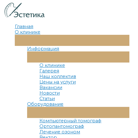
Перейти
к
содержимому
Главная
О клинике
Переключатель
Меню
Информация
Переключатель
Меню
О клинике
Галерея
Наш коллектив
Цены на услуги
Вакансии
Новости
Статьи
Оборудование
Переключатель
Меню
Компьютерный томограф
Ортопантомограф
Лечение озоном
Вектор