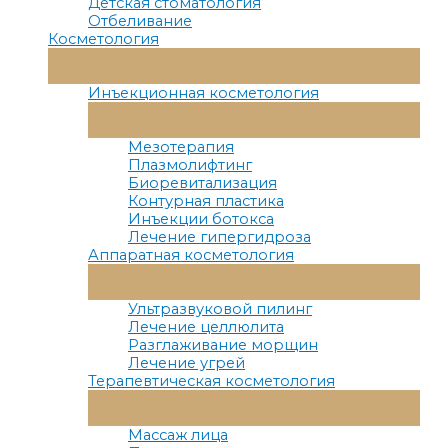
Детская стоматология
Отбеливание
Косметология
Переключатель
Меню
Инъекционная косметология
Переключатель
Меню
Мезотерапия
Плазмолифтинг
Биоревитализация
Контурная пластика
Инъекции ботокса
Лечение гипергидроза
Аппаратная косметология
Переключатель
Меню
Ультразвуковой пилинг
Лечение целлюлита
Разглаживание морщин
Лечение угрей
Терапевтическая косметология
Переключатель
Меню
Массаж лица