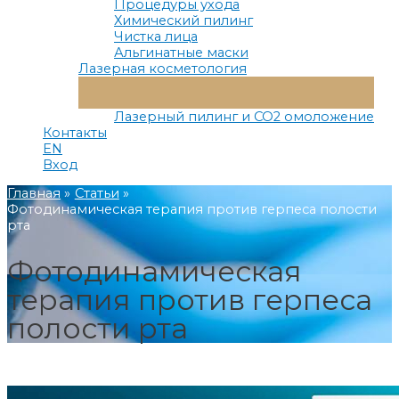
Процедуры ухода
Химический пилинг
Чистка лица
Альгинатные маски
Лазерная косметология
Переключатель
Меню
Лазерный пилинг и СО2 омоложение
Контакты
EN
Вход
Главная
Статьи
Фотодинамическая терапия против герпеса полости
рта
Фотодинамическая
терапия против герпеса
полости рта