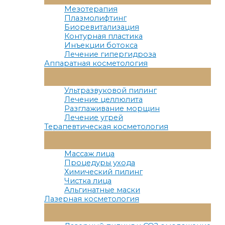
Меню
Мезотерапия
Плазмолифтинг
Биоревитализация
Контурная пластика
Инъекции ботокса
Лечение гипергидроза
Аппаратная косметология
Переключатель
Меню
Ультразвуковой пилинг
Лечение целлюлита
Разглаживание морщин
Лечение угрей
Терапевтическая косметология
Переключатель
Меню
Массаж лица
Процедуры ухода
Химический пилинг
Чистка лица
Альгинатные маски
Лазерная косметология
Переключатель
Меню