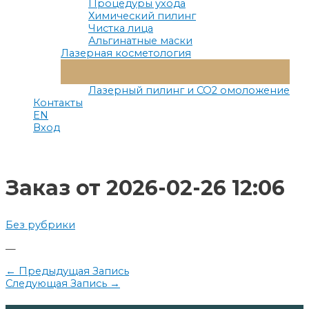
Процедуры ухода
Химический пилинг
Чистка лица
Альгинатные маски
Лазерная косметология
Переключатель
Меню
Лазерный пилинг и СО2 омоложение
Контакты
EN
Вход
Заказ от 2026-02-26 12:06
Без рубрики
—
Навигация
←
Предыдущая Запись
Следующая Запись
→
по