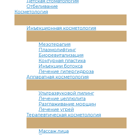
Детская стоматология
Отбеливание
Косметология
Переключатель
Меню
Инъекционная косметология
Переключатель
Меню
Мезотерапия
Плазмолифтинг
Биоревитализация
Контурная пластика
Инъекции ботокса
Лечение гипергидроза
Аппаратная косметология
Переключатель
Меню
Ультразвуковой пилинг
Лечение целлюлита
Разглаживание морщин
Лечение угрей
Терапевтическая косметология
Переключатель
Меню
Массаж лица