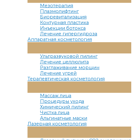
Меню
Мезотерапия
Плазмолифтинг
Биоревитализация
Контурная пластика
Инъекции ботокса
Лечение гипергидроза
Аппаратная косметология
Переключатель
Меню
Ультразвуковой пилинг
Лечение целлюлита
Разглаживание морщин
Лечение угрей
Терапевтическая косметология
Переключатель
Меню
Массаж лица
Процедуры ухода
Химический пилинг
Чистка лица
Альгинатные маски
Лазерная косметология
Переключатель
Меню