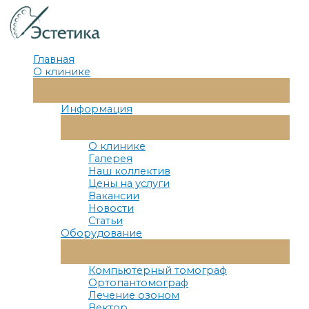
Перейти
к
содержимому
Главная
О клинике
Переключатель
Меню
Информация
Переключатель
Меню
О клинике
Галерея
Наш коллектив
Цены на услуги
Вакансии
Новости
Статьи
Оборудование
Переключатель
Меню
Компьютерный томограф
Ортопантомограф
Лечение озоном
Вектор