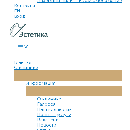
Лазерный пилинг и СО2 омоложение
Контакты
EN
Вход
Main
Menu
Главная
О клинике
Переключатель
Меню
Информация
Переключатель
Меню
О клинике
Галерея
Наш коллектив
Цены на услуги
Вакансии
Новости