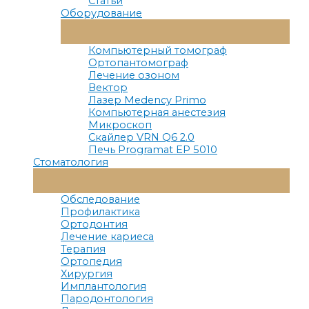
Статьи
Оборудование
Переключатель
Меню
Компьютерный томограф
Ортопантомограф
Лечение озоном
Вектор
Лазер Medency Primo
Компьютерная анестезия
Микроскоп
Скайлер VRN Q6 2.0
Печь Programat EP 5010
Стоматология
Переключатель
Меню
Обследование
Профилактика
Ортодонтия
Лечение кариеса
Терапия
Ортопедия
Хирургия
Имплантология
Пародонтология