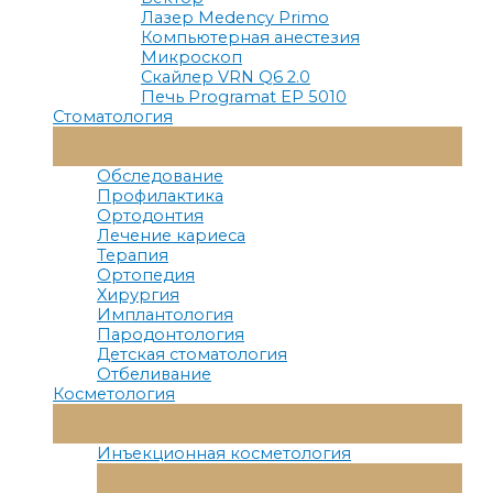
Лазер Medency Primo
Компьютерная анестезия
Микроскоп
Скайлер VRN Q6 2.0
Печь Programat EP 5010
Стоматология
Переключатель
Меню
Обследование
Профилактика
Ортодонтия
Лечение кариеса
Терапия
Ортопедия
Хирургия
Имплантология
Пародонтология
Детская стоматология
Отбеливание
Косметология
Переключатель
Меню
Инъекционная косметология
Переключатель