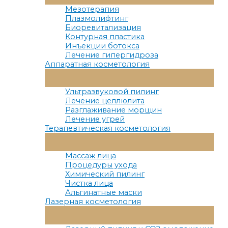
Меню
Мезотерапия
Плазмолифтинг
Биоревитализация
Контурная пластика
Инъекции ботокса
Лечение гипергидроза
Аппаратная косметология
Переключатель
Меню
Ультразвуковой пилинг
Лечение целлюлита
Разглаживание морщин
Лечение угрей
Терапевтическая косметология
Переключатель
Меню
Массаж лица
Процедуры ухода
Химический пилинг
Чистка лица
Альгинатные маски
Лазерная косметология
Переключатель
Меню