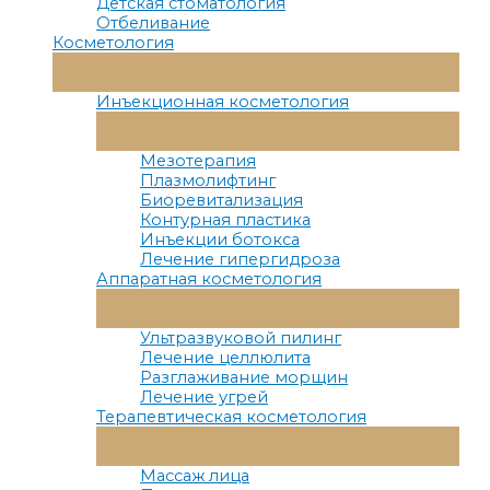
Детская стоматология
Отбеливание
Косметология
Переключатель
Меню
Инъекционная косметология
Переключатель
Меню
Мезотерапия
Плазмолифтинг
Биоревитализация
Контурная пластика
Инъекции ботокса
Лечение гипергидроза
Аппаратная косметология
Переключатель
Меню
Ультразвуковой пилинг
Лечение целлюлита
Разглаживание морщин
Лечение угрей
Терапевтическая косметология
Переключатель
Меню
Массаж лица