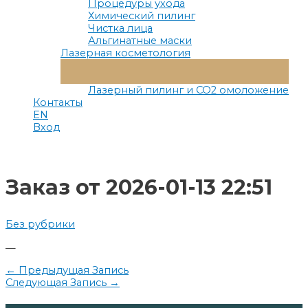
Процедуры ухода
Химический пилинг
Чистка лица
Альгинатные маски
Лазерная косметология
Переключатель
Меню
Лазерный пилинг и СО2 омоложение
Контакты
EN
Вход
Заказ от 2026-01-13 22:51
Без рубрики
—
Навигация
←
Предыдущая Запись
Следующая Запись
→
по