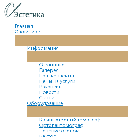
Перейти
к
содержимому
Главная
О клинике
Переключатель
Меню
Информация
Переключатель
Меню
О клинике
Галерея
Наш коллектив
Цены на услуги
Вакансии
Новости
Статьи
Оборудование
Переключатель
Меню
Компьютерный томограф
Ортопантомограф
Лечение озоном
Вектор