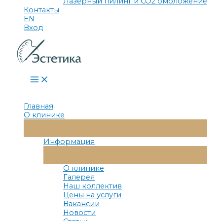
Лазерный пилинг и СО2 омоложение
Контакты
EN
Вход
Main
Menu
Главная
О клинике
Переключатель
Меню
Информация
Переключатель
Меню
О клинике
Галерея
Наш коллектив
Цены на услуги
Вакансии
Новости