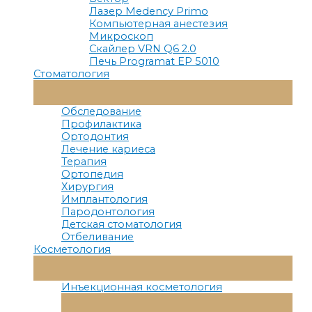
Лазер Medency Primo
Компьютерная анестезия
Микроскоп
Скайлер VRN Q6 2.0
Печь Programat EP 5010
Стоматология
Переключатель
Меню
Обследование
Профилактика
Ортодонтия
Лечение кариеса
Терапия
Ортопедия
Хирургия
Имплантология
Пародонтология
Детская стоматология
Отбеливание
Косметология
Переключатель
Меню
Инъекционная косметология
Переключатель