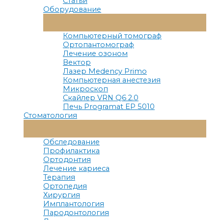
Статьи
Оборудование
Переключатель
Меню
Компьютерный томограф
Ортопантомограф
Лечение озоном
Вектор
Лазер Medency Primo
Компьютерная анестезия
Микроскоп
Скайлер VRN Q6 2.0
Печь Programat EP 5010
Стоматология
Переключатель
Меню
Обследование
Профилактика
Ортодонтия
Лечение кариеса
Терапия
Ортопедия
Хирургия
Имплантология
Пародонтология