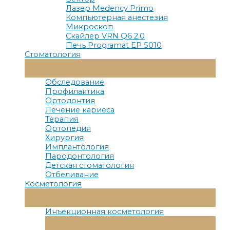
Лазер Medency Primo
Компьютерная анестезия
Микроскоп
Скайлер VRN Q6 2.0
Печь Programat EP 5010
Стоматология
Переключатель
Меню
Обследование
Профилактика
Ортодонтия
Лечение кариеса
Терапия
Ортопедия
Хирургия
Имплантология
Пародонтология
Детская стоматология
Отбеливание
Косметология
Переключатель
Меню
Инъекционная косметология
Переключатель