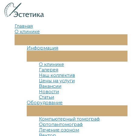
Перейти
к
содержимому
Главная
О клинике
Переключатель
Меню
Информация
Переключатель
Меню
О клинике
Галерея
Наш коллектив
Цены на услуги
Вакансии
Новости
Статьи
Оборудование
Переключатель
Меню
Компьютерный томограф
Ортопантомограф
Лечение озоном
Вектор