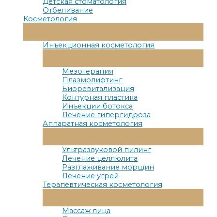
Детская стоматология
Отбеливание
Косметология
Переключатель
Меню
Инъекционная косметология
Переключатель
Меню
Мезотерапия
Плазмолифтинг
Биоревитализация
Контурная пластика
Инъекции ботокса
Лечение гипергидроза
Аппаратная косметология
Переключатель
Меню
Ультразвуковой пилинг
Лечение целлюлита
Разглаживание морщин
Лечение угрей
Терапевтическая косметология
Переключатель
Меню
Массаж лица