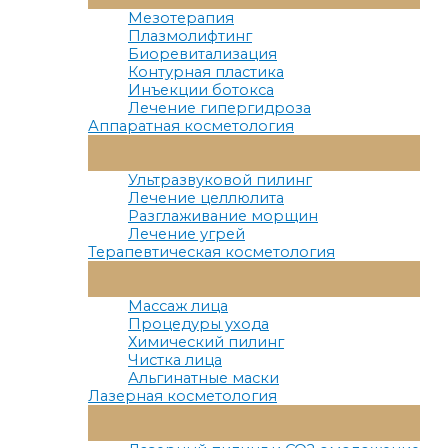
Меню
Мезотерапия
Плазмолифтинг
Биоревитализация
Контурная пластика
Инъекции ботокса
Лечение гипергидроза
Аппаратная косметология
Переключатель
Меню
Ультразвуковой пилинг
Лечение целлюлита
Разглаживание морщин
Лечение угрей
Терапевтическая косметология
Переключатель
Меню
Массаж лица
Процедуры ухода
Химический пилинг
Чистка лица
Альгинатные маски
Лазерная косметология
Переключатель
Меню