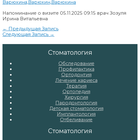
Варюхина,Варюхин,Варюхина
Напоминание о визите 05.11.2025 09:15 врач Зозуля
Ирина Витальевна
Навигация
←
Предыдущая Запись
Следующая Запись
→
по
записям
Стоматология
Обследование
Профилактика
Ортодонтия
Лечение кариеса
Терапия
Ортопедия
Хирургия
Пародонтология
Детская стоматология
Имплантология
Отбеливание
Стоматология