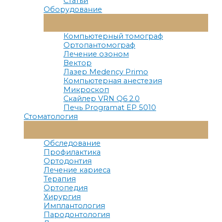
Статьи
Оборудование
Переключатель
Меню
Компьютерный томограф
Ортопантомограф
Лечение озоном
Вектор
Лазер Medency Primo
Компьютерная анестезия
Микроскоп
Скайлер VRN Q6 2.0
Печь Programat EP 5010
Стоматология
Переключатель
Меню
Обследование
Профилактика
Ортодонтия
Лечение кариеса
Терапия
Ортопедия
Хирургия
Имплантология
Пародонтология