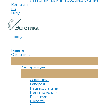
Лазерный пилинг и СО2 омоложение
Контакты
EN
Вход
Main
Menu
Главная
О клинике
Переключатель
Меню
Информация
Переключатель
Меню
О клинике
Галерея
Наш коллектив
Цены на услуги
Вакансии
Новости